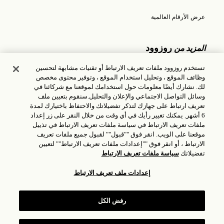
عرض الأرقام العالمية
Opens in modal window
روزوود
المزيد من
تستخدم روزوود ملفات تعريف الارتباط أو تقنيات مشابهة لتحسين
الوظائف
وظائف الموقع ، وتحليل استخدام الموقع ، وتوفير محتوى مخصص
لك. نشارك أيضًا معلومات حول استخدامك لموقعنا مع شركائنا في
بطاقات الهدايا
وسائل التواصل الاجتماعي والإعلان والتحليل.سنقوم بتعيين ملف
تعريف ارتباط على جهازك لتذكر تفضيلاتك والاحتفاظ باختيارك لمدة
معلومات
6 أشهر. يمكنك تغيير رأيك في أي وقت من خلال النقر على زر إعداد
ملفات تعريف الارتباط في سياسة ملفات تعريف الارتباط في تذييل
سياسة الخصوصية
موقعنا على الويب. انقر فوق ""قبول"" لقبول جميع ملفات تعريف
الارتباط ، أو انقر فوق ""إعدادات ملفات تعريف الارتباط"" لتعيين
المركز الإعلامي
تفضيلاتك
سياسة ملفات تعريف الارتباط
إعدادات ملف تعريف الارتباط
©2025، فنادق ومنتجعات روزوود، شركة ذات مسؤولية محدودة
|
تصريح ICP: 17035714
| غونغان بييان: 31010102004896
رفض الكل