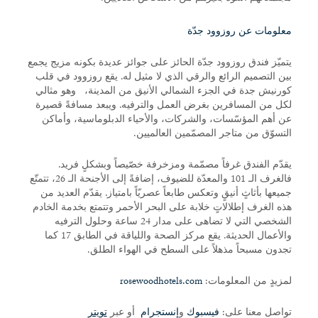
معلومات عن روزوود جدّة
يتميّز فندق روزوود جدّة الحائز على جوائز عديدة بكونه مزيج يجمع
بين التصميم الرائع والرقي الذي لا مثيل له. يقع روزوود في قلب
كورنيش جدة في الجزء الشمالي الأنيق من المدينة، وهو مثالي
لكل من المسافرين بغرض العمل والترفيه. ويبعد مسافةً قصيرة
عن أهم المؤسّسات، والشركات، والأحياء الدبلوماسية، وأماكن
التسوّق من متاجر المصمّمين العالميين.
يقدّم الفندق غرفاً مصمّمة ومزخرفة خصّيصاً وبشكلٍ فريد.
فالغرف الـ 101 والمعدّة للضيوف، إضافةً إلى الأجنحة الـ 26، تتمتّع
جميعها بأثاثٍ أنيقٍ وتعكس طابعاً عصريّاً بامتياز. يقدّم العديد من
هذه الغرف إطلالاتٍ خلابة على البحر الأحمر وتتمتع بخدمة الخادم
الشخصي التي لا تضاهى على مدار 24 ساعة وحلول الترفيه
والأعمال الحديثة. يقع مركز الصحة واللياقة في الطابق 17 كما
تجدون مسبحاً مذهلاً على السطح في الهواء الطلق.
لمزيدٍ من المعلومات:
rosewoodhotels.com
تواصل معنا على:
فيسبوك
و
إنستجرام
أو عبر
تويتر