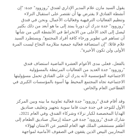
يقول السيد مازن علام المدير الإداري لفندق "روزوود" جدة: "إن
أنشطة الفنادق لا يفترض بها أن تقتصر على استقبال النزلاء
وتنظيم الفعاليات الترفيهية وفعاليات الأعمال. ونحن في فندق
"روزوود" جدة ندرك أن دورنا يمتد إلى ما هو أبعد من ذلك بكثير
ليصل إلى الحد الأعلى من الانخراط في الأنشطة التي من شأنها
أن تساهم في تطوير ورخاء كافة أفراد المجتمع". ويستطرد السيد
علام قائلا: "إن استضافة فعالية جمعية متلازمة النجاح ليست المرة
الأولى ولن تكون الأخيرة".
بالفعل، فعلى مدى الأعوام العشرة الماضية استضاف فندق
"روزوود" جدة العديد من الفعاليات المرتبطة بالمسؤولية
الاجتماعية المؤسسية لأنه يدرك أن على الفنادق تحمل مسؤوليتها
الاجتماعية تجاه المجتمع المحيط بها أسوة بالمؤسسات الكبرى في
القطاعين العام والخاص.
وقد أقام فندق "روزوود" جدة فعالية تعاونية ما بينه وبين المركز
الأول للتوحد في جدة حيث قاما سوية بتجهيز وتغليف صناديق
الهدايا المخصصة لكبار نزلاء وشركاء الفندق. وفي العام 2021،
شارك فندق "روزوود" جدة في حملة إرسال صناديق الطعام إلى
أطقم مستشفى الملك فهد العام للتعبير عن الامتنان لهؤلاء
المحاربين البيض الذين يقفون في الصفوف الأمامية لمواجهة