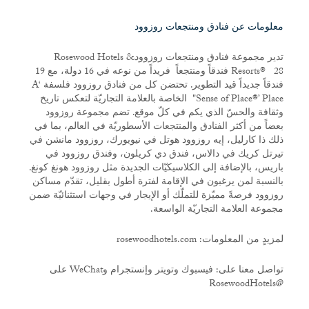
معلومات عن فنادق ومنتجعات روزوود
تدير مجموعة فنادق ومنتجعات روزوودRosewood Hotels &
Resorts® 28 فندقاً ومنتجعاً فريداً من نوعه في 16 دولة، مع 19
فندقاً جديداً قيد التطوير. تحتضن كل من فنادق روزوود فلسفة ‘A
Sense of Place®’ Place" الخاصة بالعلامة التجاريّة لتعكس تاريخ
وثقافة والحسّ الذي يكم في كلّ موقع. تضم مجموعة روزوود
بعضاً من أكثر الفنادق والمنتجعات الأسطوريّة في العالم، بما في
ذلك ذا كارليل، إيه روزوود هوتل في نيويورك، روزوود مانشن في
تيرتل كريك في دالاس، فندق دي كريلون، وفندق روزوود في
باريس، بالإضافة إلى الكلاسيكيّات الجديدة مثل روزوود هونغ كونغ.
بالنسبة لمن يرغبون في الإقامة لفترة أطول بقليل، تقدّم مساكن
روزوود فرصةً مميّزة للتملّك أو الإيجار في وجهات استثنائيّة ضمن
مجموعة العلامة التجاريّة الواسعة.
لمزيدٍ من المعلومات: rosewoodhotels.com
تواصل معنا على: فيسبوك وتويتر وإنستجرام وWeChat على
@RosewoodHotels