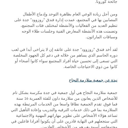
جائحة كورونا.
ومن أجل زيادة الوعي العام بظاهرة التوحد وإدماج الأطفال
المصابين بها في المجتمع، عمدت إدارة فندق "روزوود" جدة على
تنظيم العديد من الفعاليات والأنشطة لمختلف فئات المجتمع،
وتضمنت هذه الأنشطة المعارض الفنية وجلسات طلاء الوجه
وسباقات الماراثون.
لقد أخد فندق "روزوود" جدة على عاتقه إن لا يتراخى أبدا في لعب
دوره الحاسم الذي يساهم من خلاله في دعم كل الجهود المخلصة
التي تسعى إلى تحسين حياة أفراد المجتمع سواء كانوا أصحاء أو
كانوا من ذوي الاحتياجات الخاصة.
نبذة عن جمعية متلازمة النجاح
جمعية متلازمة النجاح هي أول جمعية في جدة مكرسة بشكل تام
للأشخاص الذين يعانون من متلازمة داون للفئة العمرية 16 سنة
فما فوق. تقدم الجمعية نطاقا واسعا من الخدمات المرتبطة بهذه
المتلازمة بما في ذلك خدمات الترفيه والتدريب وإعادة التأهيل التي
تساعد هؤلاء الأشخاص على تطوير مهاراتهم المهنية والاجتماعية
التي ستجعلهم في النهاية قادرين على أن يكونوا أفرادا فاعلين في
مجتمعاتهم أسوة بغيرهم من الأشخاص العاديين.