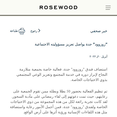
خبر صحفي
رجوع
طباعة
"روزوود" جدة يواصل تعزيز مسؤوليته الاجتماعية
أبريل ٢٠, ٢٠٢٢
استضاف فندق "روزوود" جدة، فعالية خاصة بجمعية متلازمة
النجاح لإبراز دوره في خدمة المجتمع وتعزيز الوعي المجتمعي
بذوي الاحتياجات الخاصة.
تم تنظيم الفعالية بحضور 50 بطلا وبطلة ممن تقوم الجمعية على
رعايتهم، حيث تمت دعوتهم إلى لقاء رمضاني على مأدبة السحور.
لقد كانت تجربة رائعة لكل من هذه المجموعة من ذوي الاحتياجات
الخاصة ولفندق "روزوود" جدة، فمن أجمل الأمور رعاية واستضافة
مثل هذه اللقاءات الإنسانية ورؤية أثرها على أرض الواقع.