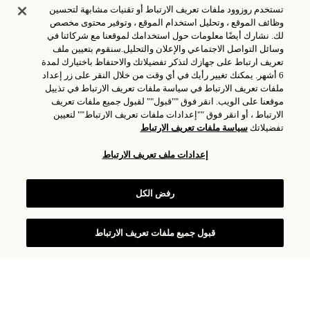
تستخدم روزوود ملفات تعريف الارتباط أو تقنيات مشابهة لتحسين
وظائف الموقع ، وتحليل استخدام الموقع ، وتوفير محتوى مخصص
لك. نشارك أيضًا معلومات حول استخدامك لموقعنا مع شركائنا في
وسائل التواصل الاجتماعي والإعلان والتحليل.سنقوم بتعيين ملف
تعريف ارتباط على جهازك لتذكر تفضيلاتك والاحتفاظ باختيارك لمدة
6 أشهر. يمكنك تغيير رأيك في أي وقت من خلال النقر على زر إعداد
ملفات تعريف الارتباط في سياسة ملفات تعريف الارتباط في تذييل
موقعنا على الويب. انقر فوق ""قبول"" لقبول جميع ملفات تعريف
الارتباط ، أو انقر فوق ""إعدادات ملفات تعريف الارتباط"" لتعيين
تفضيلاتك
سياسة ملفات تعريف الارتباط
إعدادات ملف تعريف الارتباط
الاجتماعات
رفض الكل
إرسال استعلام
قبول جميع ملفات تعريف الارتباط
يتميز روزوود جدة بموقع لا مثيل له على طول البحر الأحمر،