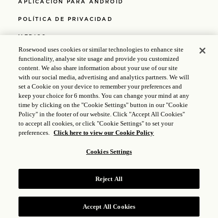
APLICACIÓN PARA ANDROID
POLÍTICA DE PRIVACIDAD
MEDIOS
Rosewood uses cookies or similar technologies to enhance site
APLICACIÓN PARA IOS
functionality, analyse site usage and provide you customized
content. We also share information about your use of our site
POLÍTICAS
with our social media, advertising and analytics partners. We will
set a Cookie on your device to remember your preferences and
ACCESIBILIDAD
keep your choice for 6 months. You can change your mind at any
time by clicking on the "Cookie Settings" button in our "Cookie
REVISTA
Policy" in the footer of our website. Click "Accept All Cookies"
to accept all cookies, or click "Cookie Settings" to set your
POLÍTICA DE COOKIES
preferences.
Click here to view our Cookie Policy
Cookies Settings
© 2025 Rosewood Hotel Group |
Licencia ICP: 17035714
|
Gongan Beian: 31010102004896
Reject All
Accept All Cookies