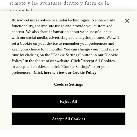
remoto y las aventuras dentro y fuera de la
propiedad.
Rosewood uses cookies or similar technologies to enhance site
functionality, analyse site usage and provide you customized
SOLICITE INFORMACIÓN
content. We also share information about your use of our site
with our social media, advertising and analytics partners. We will
set a Cookie on your device to remember your preferences and
keep your choice for 6 months. You can change your mind at any
time by clicking on the "Cookie Settings" button in our "Cookie
RESERVAR ANTES DEL
Policy" in the footer of our website. Click "Accept All Cookies"
19 de diciembre de 2022
to accept all cookies, or click "Cookie Settings" to set your
preferences.
Click here to view our Cookie Policy
INCLUYE
Cookies Settings
Traslados de ida y vuelta al aeropuerto
Reject All
Desayuno continental diario en la villa
(1) masaje de 90 minutos para parejas en Sense Spa
Accept All Cookies
Crédito de USD 100 por noche