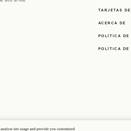
nde, GTO 37700
TARJETAS DE
ACERCA DE
POLÍTICA DE
POLÍTICA DE
5714
| Gongan Beian: 31010102004896
, analyse site usage and provide you customized