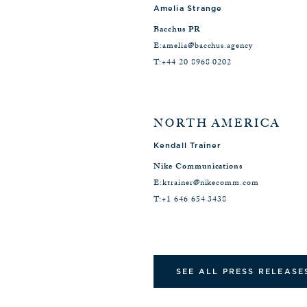
Amelia Strange
Bacchus PR
E:
amelia@bacchus.agency
T:
+44 20 8968 0202
NORTH AMERICA
Kendall Trainer
Nike Communications
E:
ktrainer@nikecomm.com
T:
+1 646 654 3438
SEE ALL PRESS RELEASE