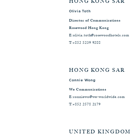
HONG KONG SAR
Olivia Toth
Director of Communications
Rosewood Hong Kong
E:
olivia.toth@rosewoodhotels.com
T:
+852 5239 9288
HONG KONG SAR
Connie Wong
We Communications
E:
conniewo@we-worldwide.com
T:
+852 2578 2179
UNITED KINGDOM