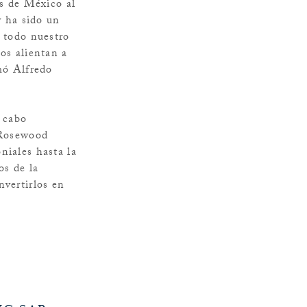
s de México al
 ha sido un
y todo nuestro
os alientan a
rmó Alfredo
 cabo
e Rosewood
niales hasta la
os de la
nvertirlos en