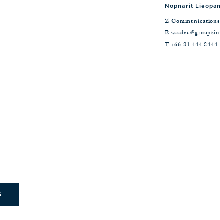
Nopnarit Lieopa
Z Communications
E:
zaadeu@groupzin
T:
+66 81 444 8444
S