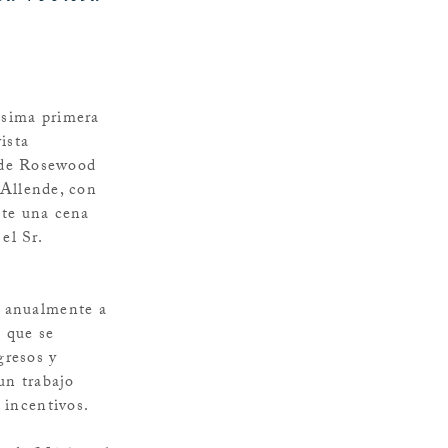
sima primera
ista
 de Rosewood
Allende, con
nte una cena
el Sr.
a anualmente a
a que se
gresos y
un trabajo
 incentivos.