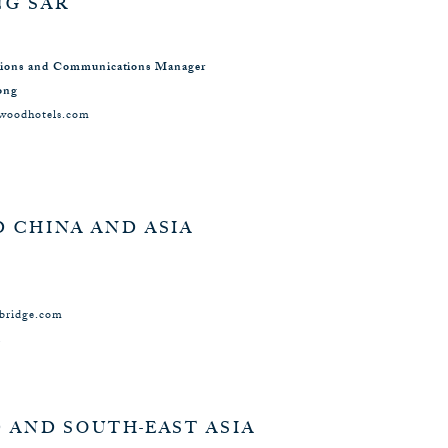
G SAR
ations and Communications Manager
ong
ewoodhotels.com
 CHINA AND ASIA
bridge.com
1
 AND SOUTH-EAST ASIA