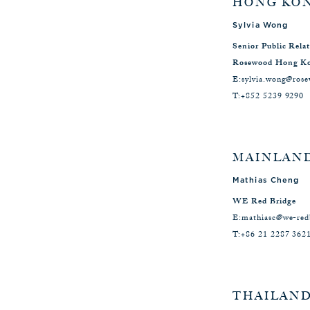
HONG KON
Sylvia Wong
Senior Public Rel
Rosewood Hong K
E:
sylvia.wong@ros
T:
+852 5239 9290
MAINLAND
Mathias Cheng
WE Red Bridge
E:
mathiasc@we-red
T:
+86 21 2287 362
THAILAND