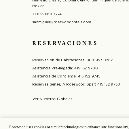
Nemesio Diez 11, Colonia Centro, San Miguel de Alle
Mexico
+1 855 669 7774
sanmiguel@rosewoodhotels.com
RESERVACIONES
Reservación de Habitaciones:
800 953 0262
Asistencia Pre-llegada:
415 152 9700
Asistencia de Concierge:
415 152 9745
Reservas Sense, A Rosewood Spa®️:
415 152 9730
Opens in modal window
Ver Números Globales
© 2025 Rosewood Hotel Group |
Licencia ICP: 1703
Rosewood uses cookies or similar technologies to enhance site functionality