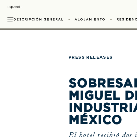
Skip
Select your Language
to
main
DESCRIPCIÓN GENERAL
ALOJAMIENTO
RESIDENC
content
Calendario de Actividades
Sense, A Rosewood S
Reuniones
Pirules Garden Kit
Galería
Esp
T
PRESS RELEASES
SOBRESA
MIGUEL D
INDUSTRI
MÉXICO
El hotel recibió dos