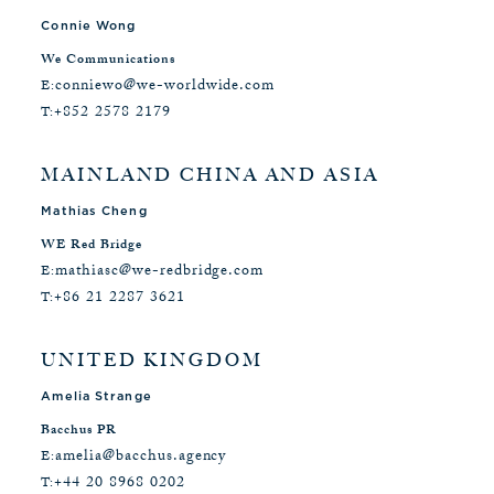
Connie Wong
We Communications
conniewo@we-worldwide.com
E:
+852 2578 2179
T:
MAINLAND CHINA AND ASIA
Mathias Cheng
WE Red Bridge
mathiasc@we-redbridge.com
E:
+86 21 2287 3621
T:
UNITED KINGDOM
Amelia Strange
Bacchus PR
amelia@bacchus.agency
E:
+44 20 8968 0202
T: