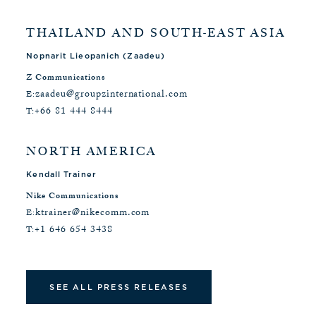
THAILAND AND SOUTH-EAST ASIA
Nopnarit Lieopanich (Zaadeu)
Z Communications
zaadeu@groupzinternational.com
E:
+66 81 444 8444
T:
NORTH AMERICA
Kendall Trainer
Nike Communications
ktrainer@nikecomm.com
E:
+1 646 654 3438
T:
SEE ALL PRESS RELEASES