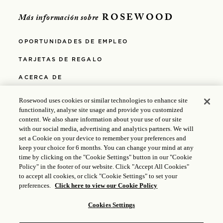
ROSEWOOD
Más información sobre
OPORTUNIDADES DE EMPLEO
TARJETAS DE REGALO
ACERCA DE
POLÍTICA DE PRIVACIDAD
Rosewood uses cookies or similar technologies to enhance site
functionality, analyse site usage and provide you customized
POLÍTICA DE COOKIES
content. We also share information about your use of our site
with our social media, advertising and analytics partners. We will
MEDIOS
set a Cookie on your device to remember your preferences and
keep your choice for 6 months. You can change your mind at any
POLÍTICAS
time by clicking on the "Cookie Settings" button in our "Cookie
Policy" in the footer of our website. Click "Accept All Cookies"
ACCESIBILIDAD
to accept all cookies, or click "Cookie Settings" to set your
preferences.
Click here to view our Cookie Policy
© 2025 Rosewood Hotel Group |
Licencia ICP: 17035714
|
Cookies Settings
Gongan Beian: 31010102004896