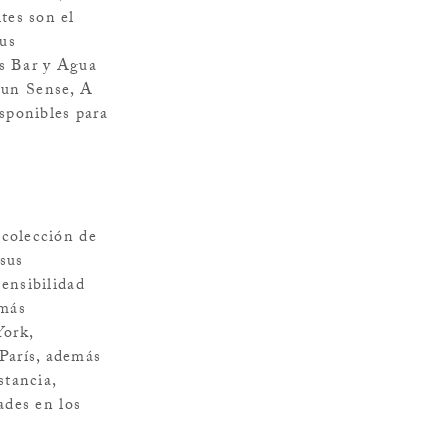
tes son el
Sus
as Bar y Agua
, un Sense, A
sponibles para
 colección de
 sus
sensibilidad
 más
York,
París, además
tancia,
ades en los