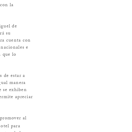
con la
iguel de
rá su
ora cuenta con
 nacionales e
n que lo
 de estar a
igual manera
e se exhiben
ermite apreciar
 promover al
hotel para