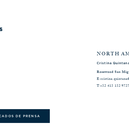
S
NORTH A
Cristina Quintan
Rosewood San Migu
E:
cristina.quintan
T:
+52 415 152 972
CADOS DE PRENSA