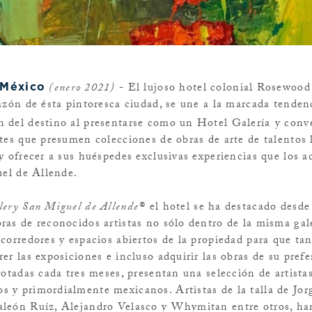
(enero 2021)
- El lujoso hotel colonial Rosewoo
 México
azón de ésta pintoresca ciudad, se une a la marcada tendenc
 del destino al presentarse como un
Hotel Galería
y conve
tes que presumen colecciones de obras de arte de talentos 
y ofrecer a sus huéspedes exclusivas experiencias que los a
uel de Allende.
lery San Miguel de Allende®
el hotel se ha destacado desde 
ras de reconocidos artistas
no sólo dentro de la misma gale
corredores y espacios abiertos de la propiedad para que ta
er las exposiciones e incluso adquirir las obras de su prefe
rotadas cada tres meses, presentan una selección de artista
 y primordialmente mexicanos. Artistas de la talla de Jo
aleón Ruíz, Alejandro Velasco y Whymitan entre otros, ha