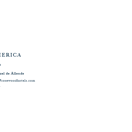
MERICA
a
el de Allende
a@rosewoodhotels.com
7