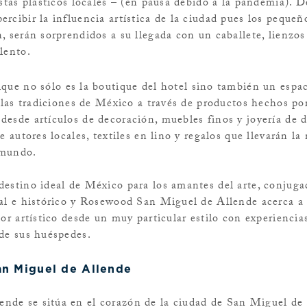
istas plásticos locales – (en pausa debido a la pandemia). D
rcibir la influencia artística de la ciudad pues los peque
n, serán sorprendidos a su llegada con un
caballete, lienzos
lento.
ique
no sólo es la boutique del hotel sino también un espa
y las tradiciones de México a través de productos hechos p
desde artículos de decoración, muebles finos y joyería de 
e autores locales, textiles en lino y regalos que llevarán l
 mundo.
destino ideal de México para los amantes del arte, conjug
ral e histórico y Rosewood San Miguel de Allende acerca a 
dor artístico desde un muy particular estilo con experiencia
 de sus huéspedes.
n Miguel de Allende
de se sitúa en el corazón de la ciudad de San Miguel de 