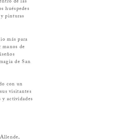
entro de las
ños huéspedes
 y pinturas
cio más para
or manos de
diseños
a magia de San
ado con un
sus visitantes
s y actividades
Allende,