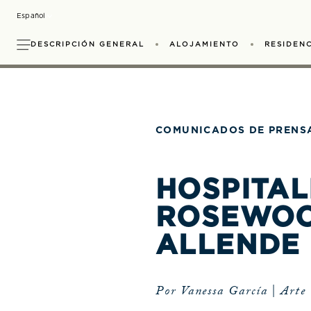
Skip
Select your Language
to
main
DESCRIPCIÓN GENERAL
ALOJAMIENTO
RESIDENC
content
Calendario de Actividades
Sense, A Rosewood S
Reuniones
Pirules Garden Kit
Galería
Esp
T
COMUNICADOS DE PRENS
HOSPITAL
ROSEWOO
ALLENDE
Por Vanessa García | Arte