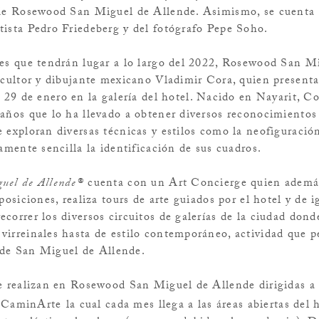
 de Rosewood San Miguel de Allende. Asimismo, se cuenta 
tista Pedro Friedeberg y del fotógrafo Pepe Soho.
nes que tendrán lugar a lo largo del 2022, Rosewood San M
escultor y dibujante mexicano Vladimir Cora
, quien presenta
l 29 de enero en la galería del hotel. Nacido en Nayarit, C
 años que lo ha llevado a obtener diversos reconocimientos
 exploran diversas técnicas y estilos como la neofiguració
vamente sencilla la identificación de sus cuadros.
uel de Allende®
cuenta con un
Art Concierge
quien además
posiciones, realiza tours de arte guiados por el hotel y de 
correr los diversos circuitos de galerías de la ciudad dond
virreinales hasta de estilo contemporáneo, actividad que p
al de San Miguel de Allende.
se realizan en Rosewood San Miguel de Allende dirigidas a
te CaminArte
la cual cada mes llega a las áreas abiertas del 