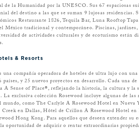
al de la Humanidad por la UNESCO. Sus 67 espaciosas sui
onial del destino a las que se suman 9 lujosas residencias. 
onómicos Restaurante 1826, Tequila Bar, Luna Rooftop Tap
 del México tradicional y contemporáneo. Piscinas, jardines
ersidad de actividades culturales y de ecoturismo están di
es.
tels & Resorts
 una compañía operadora de hoteles de ultra lujo con una
6 países, y 25 nuevos proyectos en desarrollo. Cada una de
a A Sense of Place®, reflejando la historia, la cultura y la 
a. La exclusiva colección Rosewood incluye algunas de las
 el mundo, como The Carlyle A Rosewood Hotel en Nueva 
Creek en Dallas, Hôtel de Crillon A Rosewood Hotel en 
ewood Hong Kong. Para aquellos que deseen extender su es
a oportunidad de adquirir o rentar extraordinarias propied