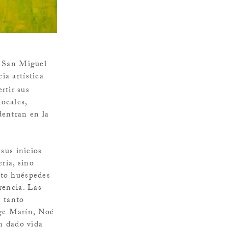
d San Miguel
ia artística
rtir sus
locales,
dentran en la
sus inicios
ría, sino
nto huéspedes
rencia. Las
s tanto
rge Marín, Noé
n dado vida