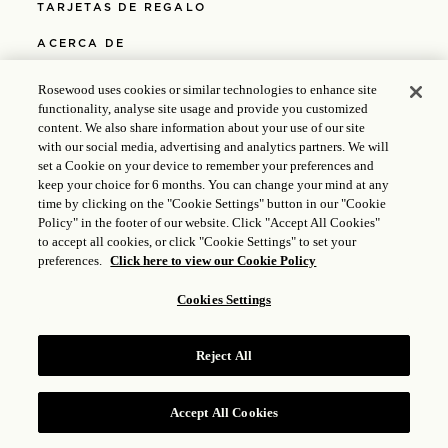
TARJETAS DE REGALO
ACERCA DE
POLÍTICA DE PRIVACIDAD
Rosewood uses cookies or similar technologies to enhance site
functionality, analyse site usage and provide you customized
POLÍTICA DE COOKIES
content. We also share information about your use of our site
with our social media, advertising and analytics partners. We will
MEDIOS
set a Cookie on your device to remember your preferences and
keep your choice for 6 months. You can change your mind at any
POLÍTICAS
time by clicking on the "Cookie Settings" button in our "Cookie
Policy" in the footer of our website. Click "Accept All Cookies"
ACCESIBILIDAD
to accept all cookies, or click "Cookie Settings" to set your
preferences.
Click here to view our Cookie Policy
© 2025 Rosewood Hotel Group |
Licencia ICP: 17035714
|
Cookies Settings
Gongan Beian: 31010102004896
Reject All
Accept All Cookies