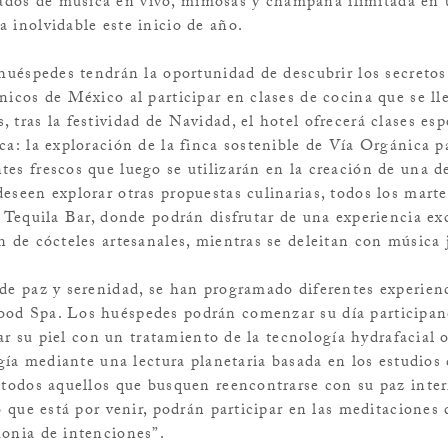
dos de música en vivo, mimosas y champaña ilimitada en
 inolvidable este inicio de año.
 huéspedes tendrán la oportunidad de descubrir los secretos
nicos de México al participar en clases de cocina que se ll
 tras la festividad de Navidad, el hotel ofrecerá clases esp
ca: la exploración de la finca sostenible de Vía Orgánica p
es frescos que luego se utilizarán en la creación de una de
eseen explorar otras propuestas culinarias, todos los mart
6 Tequila Bar, donde podrán disfrutar de una experiencia ex
n de cócteles artesanales, mientras se deleitan con música 
 de paz y serenidad, se han programado diferentes experien
ood Spa. Los huéspedes podrán comenzar su día participan
izar su piel con un tratamiento de la tecnología hydrafacial 
ogía mediante una lectura planetaria basada en los estudios 
 todos aquellos que busquen reencontrarse con su paz interi
lo que está por venir, podrán participar en las meditaciones
monia de intenciones”.