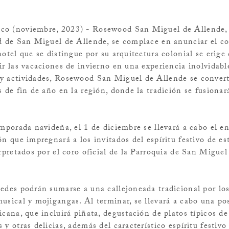
co (noviembre, 2023) - Rosewood San Miguel de Allende, 
ad de San Miguel de Allende, se complace en anunciar el c
hotel que se distingue por su arquitectura colonial se erige
ir las vacaciones de invierno en una experiencia inolvidab
y actividades, Rosewood San Miguel de Allende se convert
s de fin de año en la región, donde la tradición se fusionar
emporada navideña, el 1 de diciembre se llevará a cabo el e
ón que impregnará a los invitados del espíritu festivo de e
erpretados por el coro oficial de la Parroquia de San Migue
edes podrán sumarse a una callejoneada tradicional por los
usical y mojigangas. Al terminar, se llevará a cabo una po
icana, que incluirá piñata, degustación de platos típicos d
y otras delicias, además del característico espíritu festivo