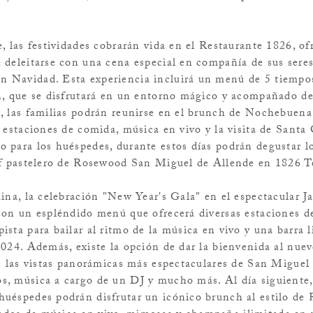
, las festividades cobrarán vida en el Restaurante 1826, of
 deleitarse con una cena especial en compañía de sus seres
 Navidad. Esta experiencia incluirá un menú de 5 tiempo
n, que se disfrutará en un entorno mágico y acompañado d
, las familias podrán reunirse en el brunch de Nochebuena
 estaciones de comida, música en vivo y la visita de Santa 
 para los huéspedes, durante estos días podrán degustar lo
ef pastelero de Rosewood San Miguel de Allende en 1826 T
ina, la celebración "New Year's Gala" en el espectacular J
con un espléndido menú que ofrecerá diversas estaciones d
sta para bailar al ritmo de la música en vivo y una barra l
2024. Además, existe la opción de dar la bienvenida al nu
ce las vistas panorámicas más espectaculares de San Miguel
, música a cargo de un DJ y mucho más. Al día siguiente,
huéspedes podrán disfrutar un icónico brunch al estilo d