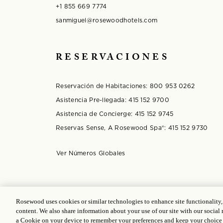
+1 855 669 7774
sanmiguel@rosewoodhotels.com
RESERVACIONES
Reservación de Habitaciones:
800 953 0262
Asistencia Pre-llegada:
415 152 9700
Asistencia de Concierge:
415 152 9745
Reservas Sense, A Rosewood Spa®️:
415 152 9730
Opens in modal window
Ver Números Globales
© 2025 Rosewood Hotel Group |
Licencia ICP: 1703
Rosewood uses cookies or similar technologies to enhance site functionality
content. We also share information about your use of our site with our social 
a Cookie on your device to remember your preferences and keep your choice