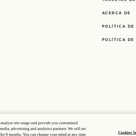
ACERCA DE
POLÍTICA DE
POLÍTICA DE
5714
| Gongan Beian: 31010102004896
, analyse site usage and provide you customized
media, advertising and analytics partners. We will set
Cookies Se
 for 6 months. You can change your mind at any time