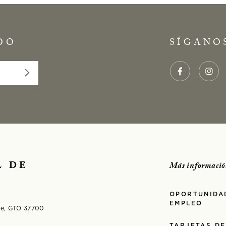
DO
SÍGANO
L DE
Más informació
OPORTUNIDA
EMPLEO
nde, GTO 37700
TARJETAS DE