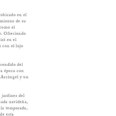
ubicado en el
omienzo de su
 como el
le. Ofreciendo
irá en el
á con el lujo
ncendido del
sta época con
l Arcángel y un
 jardines del
sada navideña,
e la temporada,
 de esta