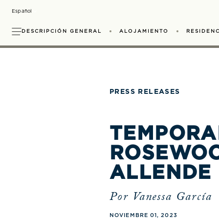
Skip
Select your Language
to
main
DESCRIPCIÓN GENERAL
ALOJAMIENTO
RESIDENC
content
Calendario de Actividades
Sense, A Rosewood S
Reuniones
Pirules Garden Kit
Galería
Esp
T
PRESS RELEASES
TEMPORA
ROSEWOO
ALLENDE
Por Vanessa García
NOVIEMBRE 01, 2023