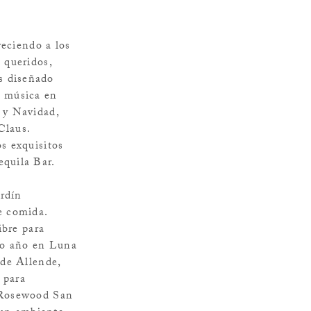
reciendo a los
 queridos,
s diseñado
e música en
 y Navidad,
Claus.
s exquisitos
equila Bar.
ardín
e comida.
ibre para
evo año en Luna
 de Allende,
 para
e Rosewood San