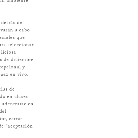
 un ambiente
 detrás de
evarán a cabo
eciales que
ara seleccionar
liciosa
es de diciembre
cepcional y
jazz en vivo.
cias de
do en clases
o adentrarse en
del
or, cerrar
 de “aceptación