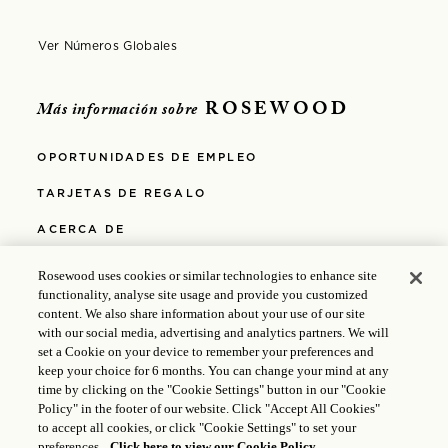
Ver Números Globales
Opens in modal window
ROSEWOOD
Más información sobre
OPORTUNIDADES DE EMPLEO
TARJETAS DE REGALO
ACERCA DE
POLÍTICA DE PRIVACIDAD
Rosewood uses cookies or similar technologies to enhance site
functionality, analyse site usage and provide you customized
POLÍTICA DE COOKIES
content. We also share information about your use of our site
with our social media, advertising and analytics partners. We will
MEDIOS
set a Cookie on your device to remember your preferences and
keep your choice for 6 months. You can change your mind at any
POLÍTICAS
time by clicking on the "Cookie Settings" button in our "Cookie
Policy" in the footer of our website. Click "Accept All Cookies"
ACCESIBILIDAD
to accept all cookies, or click "Cookie Settings" to set your
preferences.
Click here to view our Cookie Policy