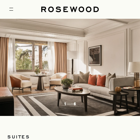
1
6
SUITES