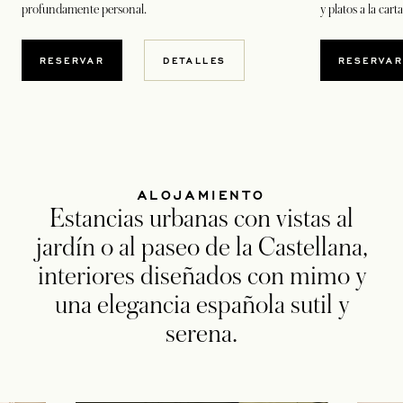
profundamente personal.
y platos a la cart
SE ABRE EN UNA PESTAÑA NUEVA
SE A
RESERVAR
DETALLES
RESERVA
ALOJAMIENTO
Estancias urbanas con vistas al
jardín o al paseo de la Castellana,
interiores diseñados con mimo y
una elegancia española sutil y
serena.