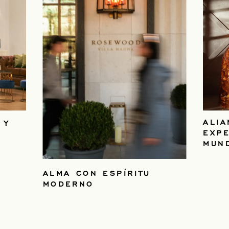
ALI
 Y
EXP
MUN
ALMA CON ESPÍRITU
MODERNO