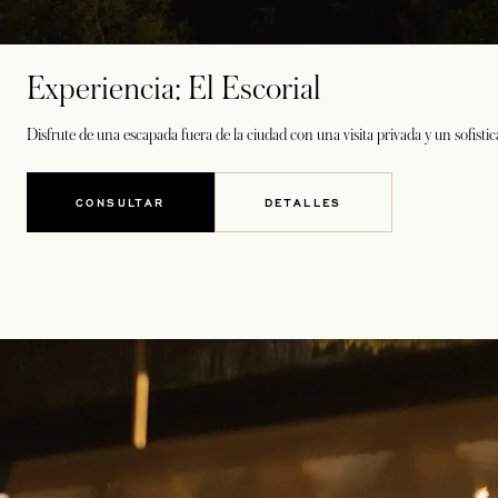
Experiencia: El Escorial
Disfrute de una escapada fuera de la ciudad con una visita privada y un sofisti
CONSULTAR
DETALLES
SE ABRE EN UNA PESTAÑA NUEVA