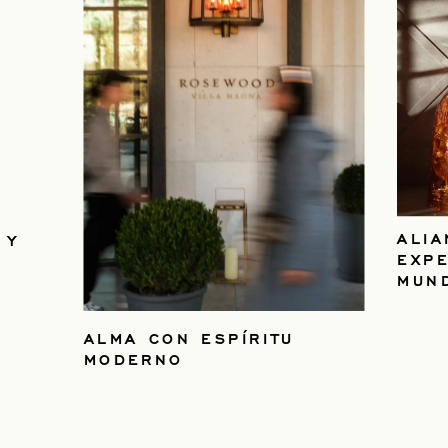
ALI
 Y
EXP
MUN
ALMA CON ESPÍRITU
MODERNO