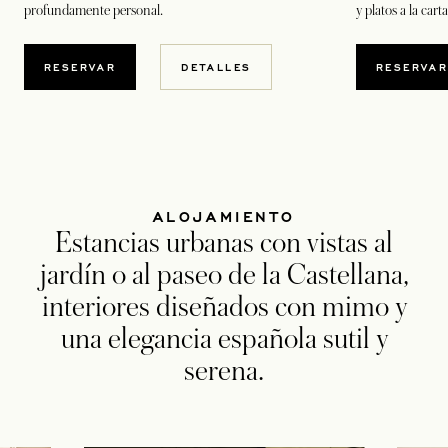
profundamente personal.
y platos a la cart
SE ABRE EN UNA PESTAÑA NUEVA
SE A
RESERVAR
DETALLES
RESERVA
ALOJAMIENTO
Estancias urbanas con vistas al
jardín o al paseo de la Castellana,
interiores diseñados con mimo y
una elegancia española sutil y
serena.