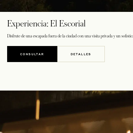
Experiencia: El Escorial
Disfrute de una escapada fuera de la ciudad con una visita privada y un sofisti
CONSULTAR
DETALLES
SE ABRE EN UNA PESTAÑA NUEVA