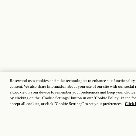
Rosewood uses cookies or similar technologies to enhance site functionality
content. We also share information about your use of our site with our social 
a Cookie on your device to remember your preferences and keep your choice
by clicking on the "Cookie Settings" button in our "Cookie Policy" in the foo
accept all cookies, or click "Cookie Settings" to set your preferences.
Click 
Manténgase al día de las
novedades del universo