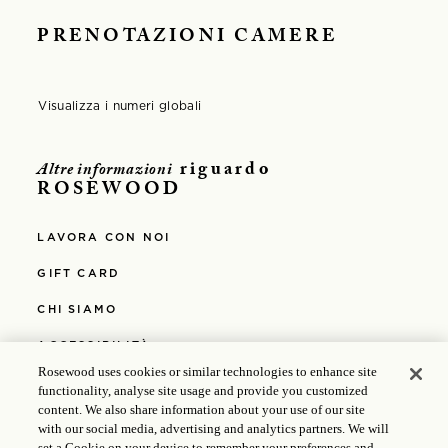
PRENOTAZIONI CAMERE
Visualizza i numeri globali
Opens in modal window
riguardo
Altre informazioni
ROSEWOOD
LAVORA CON NOI
GIFT CARD
CHI SIAMO
ACCESSIBILITÀ
Rosewood uses cookies or similar technologies to enhance site
ACCESSIBILITÀ WCAG 2.0 AA
functionality, analyse site usage and provide you customized
content. We also share information about your use of our site
MEDIA
with our social media, advertising and analytics partners. We will
set a Cookie on your device to remember your preferences and