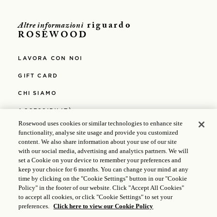
Opens in modal window
riguardo
Altre informazioni
ROSEWOOD
LAVORA CON NOI
GIFT CARD
CHI SIAMO
ACCESSIBILITÀ
Rosewood uses cookies or similar technologies to enhance site
ACCESSIBILITÀ WCAG 2.0 AA
functionality, analyse site usage and provide you customized
content. We also share information about your use of our site
MEDIA
with our social media, advertising and analytics partners. We will
set a Cookie on your device to remember your preferences and
POLITICHE DEL RESORT
keep your choice for 6 months. You can change your mind at any
time by clicking on the "Cookie Settings" button in our "Cookie
INFORMATIVA SULLA PRIVACY
Policy" in the footer of our website. Click "Accept All Cookies"
to accept all cookies, or click "Cookie Settings" to set your
INFORMATIVA SUI COOKIE
preferences.
Click here to view our Cookie Policy