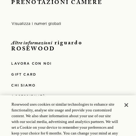
PRENOTAZIONI CAMERE
Visualizza i numeri globali
Opens in modal window
riguardo
Altre informazioni
ROSEWOOD
LAVORA CON NOI
GIFT CARD
CHI SIAMO
ACCESSIBILITÀ
Rosewood uses cookies or similar technologies to enhance site
ACCESSIBILITÀ WCAG 2.0 AA
functionality, analyse site usage and provide you customized
content. We also share information about your use of our site
MEDIA
with our social media, advertising and analytics partners. We will
set a Cookie on your device to remember your preferences and
POLITICHE DEL RESORT
keep your choice for 6 months. You can change your mind at any