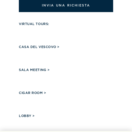
INVIA UNA RICHIESTA
VIRTUAL TOURS:
OPENS IN MODAL WINDOW
CASA DEL VESCOVO >
OPENS IN MODAL WINDOW
SALA MEETING >
OPENS IN MODAL WINDOW
CIGAR ROOM >
OPENS IN MODAL WINDOW
LOBBY >