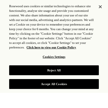
OPENS IN MODAL WINDOW
MEMBERS' CELLAR>
Rosewood uses cookies or similar technologies to enhance site
functionality, analyse site usage and provide you customized
content. We also share information about your use of our site
with our social media, advertising and analytics partners. We will
set a Cookie on your device to remember your preferences and
keep your choice for 6 months. You can change your mind at any
SUITE DEL VESCOVO
time by clicking on the "Cookie Settings" button in our "Cookie
Policy" in the footer of our website. Click "Accept All Cookies"
71
to accept all cookies, or click "Cookie Settings" to set your
preferences.
Click here to view our Cookie Policy
12
-
Cookies Settings
-
35
Reject All
30
Accept All Cookies
20
-
12