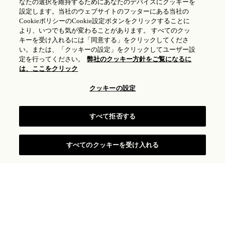
なたの選択を維持するためにあなたのデバイスにクッキーを
設定します。当社のウェブサイトのフッターにある当社の
CookieポリシーのCookie設定ボタンをクリックすることに
より、いつでも気が変わることがあります。 すべてのクッ
キーを受け入れるには「同意する」をクリックしてくださ
い。または、「クッキーの設定」をクリックしてユーザー設
定を行ってください。
弊社のクッキー方針をご覧になるに
は、ここをクリック
A SENSE o
f
PLACE
クッキーの設定
すべて拒否する
すべてのクッキーを受け入れる
ご宿泊料金の確認
ローズウッド
ホテルズ ＆ リゾーツ
ローズウッドが世界展開するラグジュアリーホテル、
リゾート、レジデンスは、A Sense of Place®という企
業理念を受け継ぎ、それぞれの地域の文化や感性を反