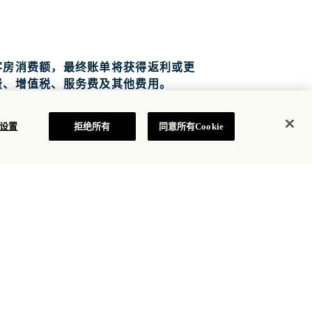
客房消费额，最终账单将获得返利或更
费、增值税、服务费及其他费用。
房，入住 2 晚，或总计 40 间客房晚
e 设置
拒绝所有
同意所有Cookie
新的团体预订。酒店保留最终决定是否
使用。
款和条件。