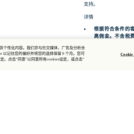
支持。
详情
根据符合条件的
高佣金。不含税
至少预订 20 间客
您提供个性化内容。我们亦与社交媒体，广告及分析合
e 以记住您的偏好并将您的选择保留 6 个月。您可
数。
Cooki
设定。点击“同意”以同意所有cookies设定，或点击“
此计划仅适用于
与其他优惠同时
不适用于其他条