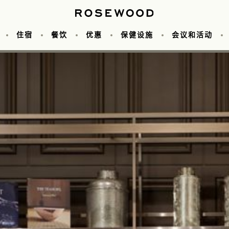
住宿
餐饮
优惠
保健设施
会议和活动
中餐厅
议
照片库
婚礼
水疗
Lakorn
关于我们
客房
可容纳人数图表
泳池
Lennon's 酒吧
目的地
套房
健身房
府邸
活动空间
服务
会籍计划
G&O餐厅
可持续发
团体