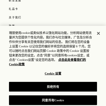
职业发展
礼品卡
关于我们
政策
瑰丽使用cookie或类似技术以强化网站功能，分析网站使用流
COOKIE 政策
量并为您提供个性化内容。我们亦与社交媒体，广告及分析合
作伙伴分享有关您使用我们网站的信息。 我们将在您的设备
媒体
上设置 Cookie 以记住您的偏好并将您的选择保留 6 个月。您
可以随时点击我们网站页脚 Cookie 政策中的 Cookie 设置按
隐私政策
钮来更改您的设定。点击“同意”以同意所有cookies设定，或
点击“ Cookies设置”设定您的选项。
点击此处查看我们的
辅助使用政策
Cookie政策
Cookie 设置
© 2025 瑰丽酒店集团 |
ICP 许可证号：17035714
| 公安备
案号：31010102004896
拒绝所有
同意所有Cookie