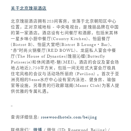
关于北京瑰丽酒店
北京瑰丽酒店拥有283间客房，坐落于北京朝阳区中心
位置，正对京城地标 - 中央电视台，是瑰丽品牌在中国
的第一家酒店。酒店设有七间餐厅和酒廊，包括米其林
一星乡味小厨中餐厅(Country Kitchen)、怡庭餐厅
(Bistrot B)、怡庭大堂吧(Bistrot B Lounge • Bar)、
“赤”时尚火锅餐厅(RED BOWL)、龙庭私人宴会中餐
厅(The House of Dynasties)瑰丽沁蝶(Butterfly
Patisserie)和休闲酒吧-魅(MEI)。酒店的会议及宴会场
地占地近2,750平方米，包括一间无柱式大宴会厅极具
住宅风格的会议与活动场所丽府 (Pavilion) 。首次于亚
洲亮相的Sense水疗中心设有室内泳池、健身房、瑜伽
室等设施，另尊贵的行政廊瑞阁(Manor Club)为客人提
供优雅的专属礼遇。
查询详细信息:
rosewoodhotels.com/beijing
联络我们：
微博
/ 微信 (ID: Rosewood_Beijing) /