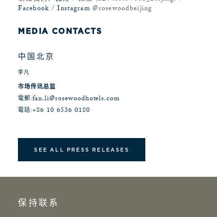
Facebook
/
Instagram
@rosewoodbeijing
MEDIA CONTACTS
中国北京
李凡
市场传讯总监
fan.li@rosewoodhotels.com
電郵:
+86 10 6536 0180
電話:
SEE ALL PRESS RELEASES
保持联系