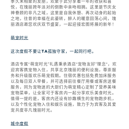
季久未相聚的友朋，欢聚于此分享着一年的收获和喜
悦，在瑰丽跨年派对的倒数中亲吻相拥。这里是节庆女
神眷顾的非凡之域，这里是自我休憩、再次动身的起始
之地，往昔的幸福在此鎏转，醉人的暖意回荡心间，瑰
丽酒店邀您欢庆双节盛宴，一起迎接宏图将展的新年！
萌宠时光
这次度假不要让TA孤独守家，一起同行吧。
酒店专属“萌宠时光”礼遇秉承酒店“宠物友好”理念“，欢
迎宾客携宠物入住，共享北京瑰丽的便利设施，尊崇服
务和升级版欢乐萌宠假期。住宿优惠包括免费加床服务
以及每日双人早餐，并可选择前往餐厅用餐或客房送餐
服务，同为宠物迷的大厨们为萌宠精心定制了营养美味
宠物菜单，让全家可于客房内一起分享欢乐美食时光。
值得一提的是，客房内还设有妙趣横生的宠物跑步机，
以及个性化宠物入住和娱乐设施，致力于为宾客及其爱
宠共度非凡瑰丽时光。
城中度假