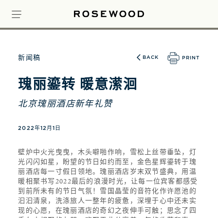
新闻稿
BACK
PRINT
瑰丽鎏转 暖意潆洄
北京瑰丽酒店新年礼赞
2022年12月1日
壁炉中火光曳曳，木头噼啪作响，雪松上丝带垂坠，灯
光闪闪如星，盼望的节日如约而至，金色星辉鎏转于瑰
丽酒店每一寸假日领地。瑰丽酒店岁末双节盛典，用温
暖相聚书写2022最后的浪漫时光，让每一位宾客都感受
到前所未有的节日气氛！雪国晶莹的音符化作许愿池的
汩汩清泉，洗涤旅人一整年的疲惫，深埋于心中还未实
现的心愿，在瑰丽酒店的奇幻之夜伸手可触；思念了四