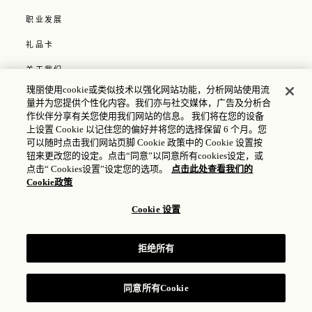
职业发展
礼品卡
关于我们
瑰丽使用cookie或类似技术以强化网站功能，分析网站使用流
媒体
量并为您提供个性化内容。我们亦与社交媒体，广告及分析合
作伙伴分享有关您使用我们网站的信息。 我们将在您的设备
政策
上设置 Cookie 以记住您的偏好并将您的选择保留 6 个月。您
可以随时点击我们网站页脚 Cookie 政策中的 Cookie 设置按
隐私政策
钮来更改您的设定。点击“同意”以同意所有cookies设定，或
点击“ Cookies设置”设定您的选项。
点击此处查看我们的
COOKIE 政策
Cookie政策
Cookie 设置
© 2025 Rosewood Hotel Group |
ICP 许可证：17035714
|
公安备案号：31010102004896
拒绝所有
同意所有Cookie