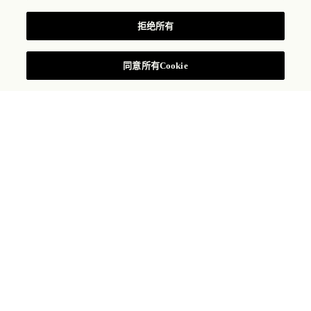
至尊公寓
拒绝所有
查阅房价
同意所有Cookie
至尊公寓（双套房）位于酒店第四层，可欣赏壮
美的巴黎市景，配备定制的家具、别致的浴室装
饰、餐厅和时尚的更衣室。两间至尊公寓可相连
起来，成为一间连通卧室，打造三卧室公寓。
3,606 平方英尺/335 平方
1 张床
米
最多 2 名宾客
1.5 间浴室
协和广场和 RUE
第 4 层
BOISSY D’ANGLAS 步
行街