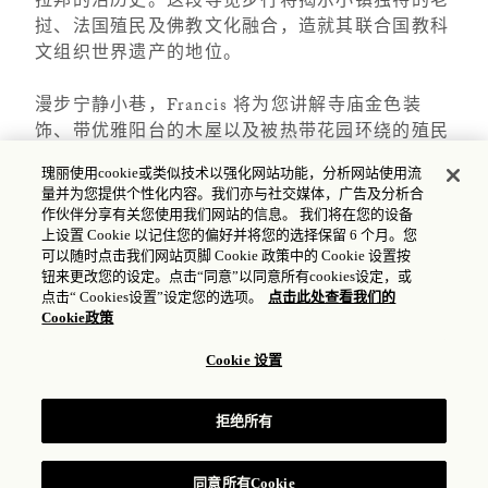
拉邦的活历史。这段导览步行将揭示小镇独特的老
挝、法国殖民及佛教文化融合，造就其联合国教科
文组织世界遗产的地位。
漫步宁静小巷，Francis 将为您讲解寺庙金色装
饰、带优雅阳台的木屋以及被热带花园环绕的殖民
风格府邸。沿途，您将听到建筑背后的故事：寺庙
瑰丽使用cookie或类似技术以强化网站功能，分析网站使用流
为何如此建造、日常生活如何在这些空间中展开，
量并为您提供个性化内容。我们亦与社交媒体，广告及分析合
以及传统如何延续至今。Francis 在老挝生活与工
作伙伴分享有关您使用我们网站的信息。 我们将在您的设备
作超过 30 年，包括与 UNESCO 合作，为您提供
上设置 Cookie 以记住您的偏好并将您的选择保留 6 个月。您
可以随时点击我们网站页脚 Cookie 政策中的 Cookie 设置按
深入的视角，让每一道墙、每一扇窗都化作生动的
钮来更改您的设定。点击“同意”以同意所有cookies设定，或
历史篇章。
点击“ Cookies设置”设定您的选项。
点击此处查看我们的
Cookie政策
Cookie 设置
每日，需提前预约
拒绝所有
2 小时
同意所有Cookie