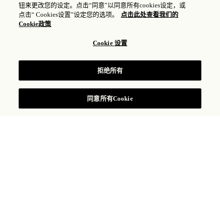
钮来更改您的设定。点击“同意”以同意所有cookies设定，或
点击“ Cookies设置”设定您的选项。
点击此处查看我们的
Cookie政策
CELEBRATIONS &
Cookie 设置
ROMANCE
拒绝所有
同意所有Cookie
Curated Celebrations
As always, Rosewood Mayakoba prides itself in
creating unique and memorable guest experiences.
Our Celebration Department takes this one step
further by curating lives most special occasions. From
birthdays to engagements, our gifted team will deliver