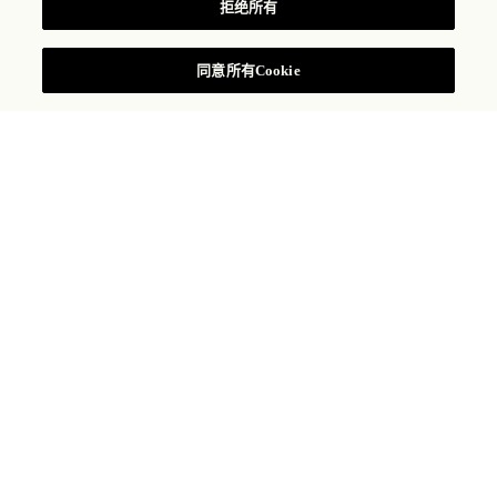
拒绝所有
同意所有Cookie
瑰丽探索者俱乐部计划旨在为酒店的儿童宾客提供专为
他们设计的特殊服务、配套设施以及便利用品。墨西哥
度假村适合儿童入住，从儿童菜单到特殊节目以及趣味
活动，度假村致力于为所有家庭成员提供以家庭为中心
的度假体验，让每一次旅行成为一次难忘的经历。
与孩子共享全家乐