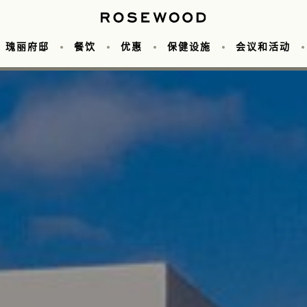
瑰丽府邸
餐饮
优惠
保健设施
会议和活动
水疗中心
餐厅
旅行
库
湖套房
Agave Azul
水疗体验
关于我们
高尔夫
海景套房
养生套房
Aquí Me Quedo
Celebrations and Romance
目的地
海滨套房
健身中心
Zapote 酒吧
服务
度假酒店泳池
特色套房
庆祝活动&浪
La Fondita
Holiday
阿育
私人