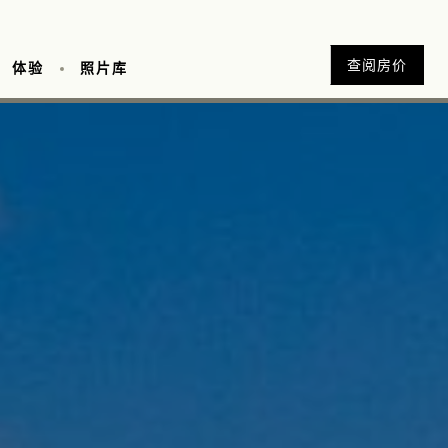
查阅房价
体验
照片库
漫享受
 Season 2020-2021
吠陀养生体验
府邸
LA CEIBA 花园与厨房
接受自我之旅
Pan Dulce