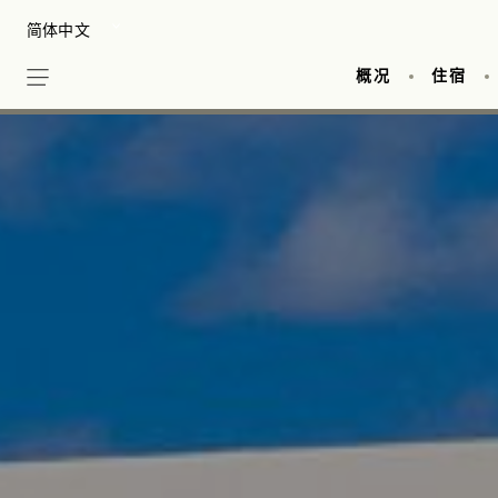
Skip
Select your Language
to
main
概况
住宿
content
Casa del Lago 餐厅
Sense, A Rosewood Spa® 
海滩
Punta Bonita 
家庭
照片
礁