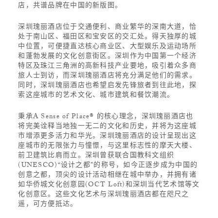
店，共谱品牌在中国的新版图。
深圳瑰丽酒店位于交通便利、商业繁华的深南大道，恰
处于南山区、福田区和宝安区的交汇处。得天独厚的城
中位置，可便捷直达核心商业区、大型娱乐及运动场所
和蓬勃发展的文化创意街区。深圳作为中国第一个经济
特区及珠江三角洲的高新科技产业要地，吸引着众多商
旅人士到访，而深圳瑰丽酒店将充分满足他们的需求。
同时，深圳瑰丽酒店也希望启发先锋旅者到往此地，探
索这座城市的艺术文化、城市建筑和餐饮潮流。
秉承A Sense of Place® 的核心理念，深圳瑰丽酒店也
将完美诠释当地独一无二的文化和历史，并将为这座城
市增添更多活力和华光。深圳瑰丽酒店的设计呈现出这
座城市的无限张力与憧憬，与这里标志性的摩天大楼、
前卫建筑比肩而立。深圳曾获联合国教科文组织
(UNESCO)“设计之都”的称号，如今正逐步成为中国的
创意之都，顶尖的设计活动相继在城中举办，并拥有诸
如华侨城文化创意园(OCT Loft)和深圳当代艺术馆等文
化创意区。这些文化艺术与深圳瑰丽酒店都在咫尺之
遥，可方便抵达。