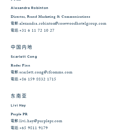
Alexandra Robinton
Director, Brand Marketing & Communications
alexandra.robinton@rosewoodhotelgroup.com
電郵:
+31 6 11 72 10 27
電話:
中国内地
Scarlett Cong
Ruder Finn
scarlett.cong@rfcomms.com
電郵:
+86 159 8832 1715
電話:
东南亚
Livi Hay
Purple PR
livi.hay@purplepr.com
電郵:
+65 9811 9179
電話: