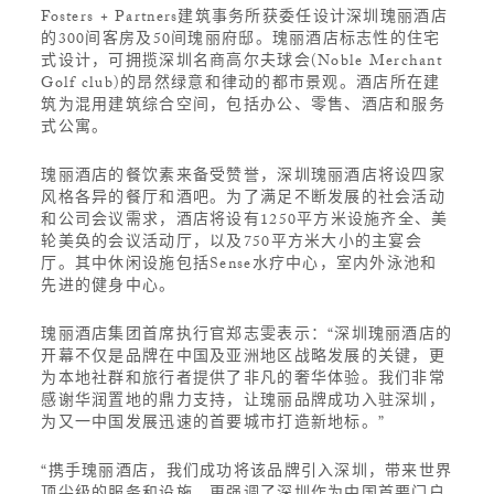
Fosters + Partners建筑事务所获委任设计深圳瑰丽酒店
的300间客房及50间瑰丽府邸。瑰丽酒店标志性的住宅
式设计，可拥揽深圳名商高尔夫球会(Noble Merchant
Golf club)的昂然绿意和律动的都市景观。酒店所在建
筑为混用建筑综合空间，包括办公、零售、酒店和服务
式公寓。
瑰丽酒店的餐饮素来备受赞誉，深圳瑰丽酒店将设四家
风格各异的餐厅和酒吧。为了满足不断发展的社会活动
和公司会议需求，酒店将设有1250平方米设施齐全、美
轮美奂的会议活动厅，以及750平方米大小的主宴会
厅。其中休闲设施包括Sense水疗中心，室内外泳池和
先进的健身中心。
瑰丽酒店集团首席执行官郑志雯表示：“深圳瑰丽酒店的
开幕不仅是品牌在中国及亚洲地区战略发展的关键，更
为本地社群和旅行者提供了非凡的奢华体验。我们非常
感谢华润置地的鼎力支持，让瑰丽品牌成功入驻深圳，
为又一中国发展迅速的首要城市打造新地标。”
“携手瑰丽酒店，我们成功将该品牌引入深圳，带来世界