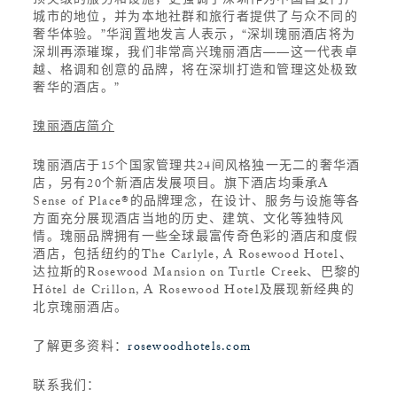
顶尖级的服务和设施，更强调了深圳作为中国首要门户
城市的地位，并为本地社群和旅行者提供了与众不同的
奢华体验。”华润置地发言人表示，“深圳瑰丽酒店将为
深圳再添璀璨，我们非常高兴瑰丽酒店——这一代表卓
越、格调和创意的品牌，将在深圳打造和管理这处极致
奢华的酒店。”
瑰丽酒店简介
瑰丽酒店于15个国家管理共24间风格独一无二的奢华酒
店，另有20个新酒店发展项目。旗下酒店均秉承A
Sense of Place®的品牌理念，在设计、服务与设施等各
方面充分展现酒店当地的历史、建筑、文化等独特风
情。瑰丽品牌拥有一些全球最富传奇色彩的酒店和度假
酒店，包括纽约的The Carlyle, A Rosewood Hotel、
达拉斯的Rosewood Mansion on Turtle Creek、巴黎的
Hôtel de Crillon, A Rosewood Hotel及展现新经典的
北京瑰丽酒店。
了解更多资料：
rosewoodhotels.com
联系我们：