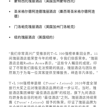
蒙特西托瑰丽酒店（美国加州蒙特西托）
圣米格尔德阿连德瑰丽酒店（墨西哥圣米格尔德阿连
德）
门洛帕克瑰丽酒店（美国加州门洛帕克）
纽约瑰丽酒店（美国纽约）
“我们非常高兴广受推崇的T+L 500强榜单重回业界。11
间瑰丽酒店能荣登今年的榜单，令我们倍感荣幸。”瑰丽
酒店总裁Radha Arora表示，“这些令人瞩目的成就，印
证了尽管我们面临无法预期的挑战，瑰丽酒店与团队依
然致力于为每一位宾客提供至臻服务，缔造非凡体验。”
T+L 500强榜单是继《
Travel + Leisure
》2020年度全球
旅行大奖之后对瑰丽酒店品牌的进一步认可。当时，瑰
丽酒店集团蝉联“最佳酒店品牌”的桂冠，旗下九间酒店
均跻身各自目的地的 “最佳酒店”之列。瑰丽酒店持续荣
膺《
Travel + Leisure
》授予的殊荣，印证了瑰丽品牌为