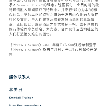
当今旅行者提供个性化尊奢服务和非凡体验的承诺。秉
承A Sense of Place®的理念，瑰丽将每一个目的地的独
特风情融入每间酒店的特质中，并奉行“以心为本”的核
心信念，坚信真正的待客之道源于发自内心地融入所在
社区及文化，与人们建立及培养友好而稳固的真挚情
谊。正因如此，瑰丽酒店才能凭独树一帜、富有创意的
旅行体验而享负盛名，为宾客、合作伙伴及当地社区的
人们打造恒久难忘的回忆。
《
Travel + Leisure
》2021 年度T+L 500强榜单刊登于
《
Travel + Leisure
》杂志三月刊，于2月19日起公开发
售。
媒体联系人
北美洲
Kendall Trainer
Nike Communications