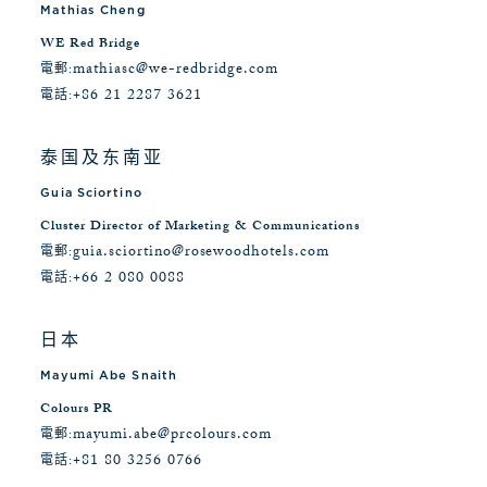
Mathias Cheng
WE Red Bridge
mathiasc@we-redbridge.com
電郵:
+86 21 2287 3621
電話:
泰国及东南亚
Guia Sciortino
Cluster Director of Marketing & Communications
guia.sciortino@rosewoodhotels.com
電郵:
+66 2 080 0088
電話:
日本
Mayumi Abe Snaith
Colours PR
mayumi.abe@prcolours.com
電郵:
+81 80 3256 0766
電話: