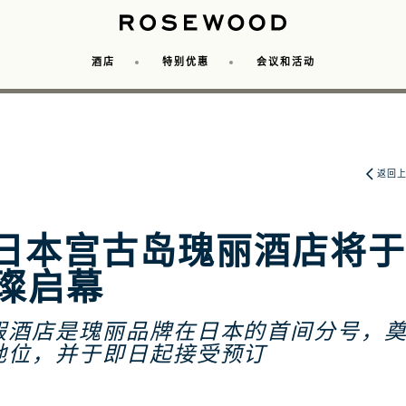
酒店
特别优惠
会议和活动
場地
秋日瑰趣
团体优惠
瑰丽套房礼遇
Rest Assured
瑰丽馈赠
Rosewood Re
返回
日本宫古岛瑰丽酒店将于2
璀璨启幕
假酒店是瑰丽品牌在日本的首间分号，
地位，并于即日起接受预订