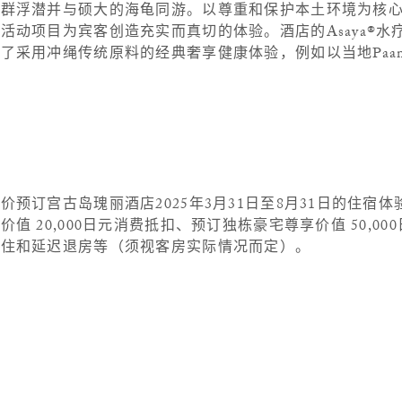
礁群浮潜并与硕大的海龟同游。以尊重和保护本土环境为核
活动项目为宾客创造充实而真切的体验。酒店的Asaya®水
了采用冲绳传统原料的经典奢享健康体验，例如以当地Paan
预订宫古岛瑰丽酒店2025年3月31日至8月31日的住宿
 20,000日元消费抵扣、预订独栋豪宅尊享价值 50,00
入住和延迟退房等（须视客房实际情况而定）。