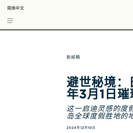
Skip
Select your Language
to
main
content
查找
新闻稿
避世秘境：
年3月1日
这一启迪灵感的度
岛全球度假胜地的
2024年12月10日