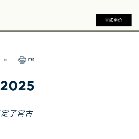
查阅房价
wards
上一页
打印
025
奠定了宫古