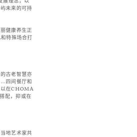
续发展理念，以
岛屿未来的可持
瑰丽健康养生正
礼和特殊场合打
久的古老智慧亦
……四间餐厅和
以在CHOMA
的搭配，抑或在
与当地艺术家共