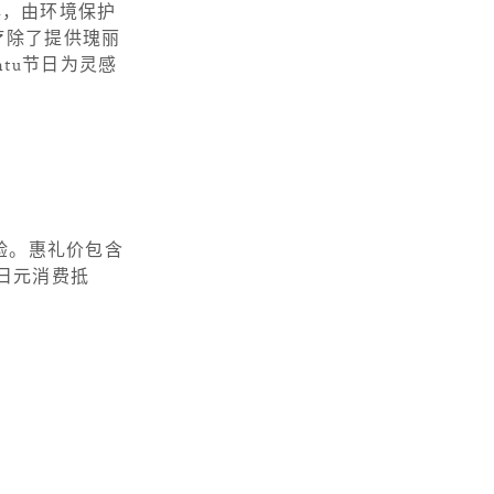
心，由环境保护
疗除了提供瑰丽
tu节日为灵感
体验。惠礼价包含
0日元消费抵