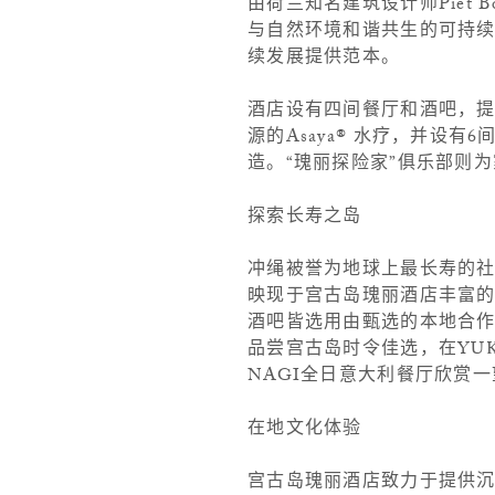
由荷兰知名建筑设计师Piet
与自然环境和谐共生的可持
续发展提供范本。
酒店设有四间餐厅和酒吧，
源的Asaya® 水疗，并设
造。“瑰丽探险家”俱乐部则
探索长寿之岛
冲绳被誉为地球上最长寿的
映现于宫古岛瑰丽酒店丰富
酒吧皆选用由甄选的本地合作
品尝宫古岛时令佳选，在YU
NAGI全日意大利餐厅欣赏
在地文化体验
宫古岛瑰丽酒店致力于提供