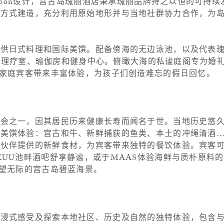
 Boon设计，宫古岛瑰丽酒店秉承瑰丽品牌持之以恒的可持
续方式建造，充分利用原始地形并与当地社群协力合作，为
提供日式料理和国际美馔。配备傍海的无边泳池，以及代表
有6间理疗室、瑜伽房和健身中心。俯瞰大海的私谧庭阁专为婚
为家庭宾客带来丰富体验，为孩子们创造难忘的假日回忆。
社会之一，因其居民历来健康长寿而闻名于世。当地历史悠
的美馔体验：宫古和牛、新鲜捕获的鱼类、本土的冲绳清酒
伙伴提供的新鲜食材，为宾客带来独特的餐饮体验。宾客可
KUU池畔酒吧舒享静谧，或于MAAS体验海鲜与质朴原料
一望无际的宫古岛碧蓝海景。
沉浸式感受及探索本地社区、历史及自然的独特体验，包含