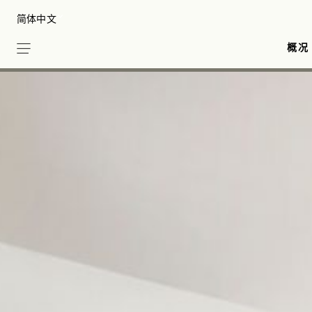
Skip
Select your Language
to
main
概况
content
Sense, A Rosewood Spa 水疗中心
Brasserie Louis 餐厅
崭亮
会