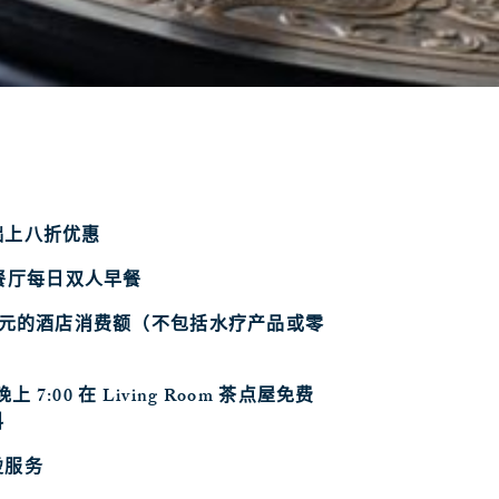
础上八折优惠
 餐厅
每日双人早餐
美元的酒店消费额（不包括水疗产品或零
上 7:00 在
Living Room 茶点屋
免费
料
烫服务