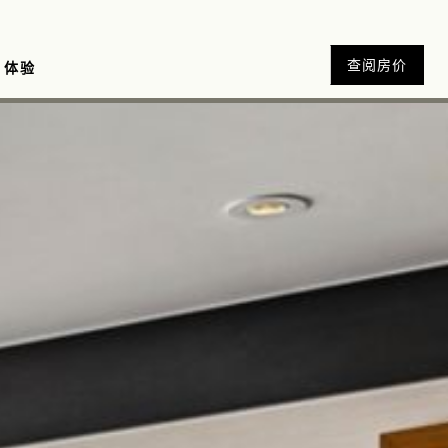
查阅房价
体验
ie 蛋糕店
zalez 手足护理工作室
品
优惠
Sora 酒吧
威士忌吧
养生礼遇