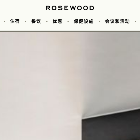
住宿
餐饮
优惠
保健设施
会议和活动
议
照片库
Cuts 餐厅
健身中心
客房
婚礼
瑰丽探索者
Iza 餐厅
关于我们
套房
酒店优惠
可容纳人数图表
泳池
Living Room 茶点屋
美术馆
目的地
特色套房
尊贵会员
缤纷体验
活动空间
常驻艺术品
服务
Butterfly Patisser
家庭客房
Bastien Gon
常驻艺术
团体