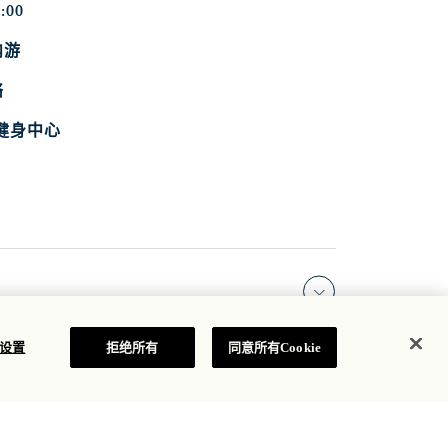
00
内游
络
用健身中心
e 设置
拒绝所有
同意所有Cookie