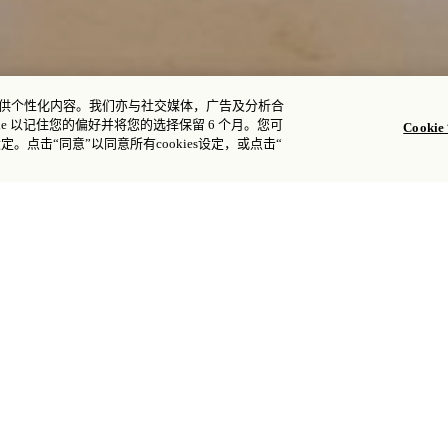
您提供个性化内容。我们亦与社交媒体，广告及分析合
e 以记住您的偏好并将您的选择保留 6 个月。您可
Cooki
设定。点击“同意”以同意所有cookies设定，或点击“
宾客参加一次艺术探索之旅，进一步领略瑰丽
ace® 理念。酒店的精选艺术品系列呼应生活即艺
性和传统之间建立起了有意义的联系。独具特
传统中汲取灵感——这些艺术品在这家超豪华
之中，是这一主题的生动象征。