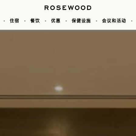
住宿
餐饮
优惠
保健设施
会议和活动
议
照片库
Cuts 餐厅
健身中心
客房
婚礼
瑰丽探索者
Iza 餐厅
关于我们
套房
酒店优惠
可容纳人数图表
泳池
Living Room 茶点屋
美术馆
目的地
特色套房
尊贵会员
缤纷体验
活动空间
常驻艺术品
服务
Butterfly Patisser
家庭客房
Bastien Gon
常驻艺术
团体