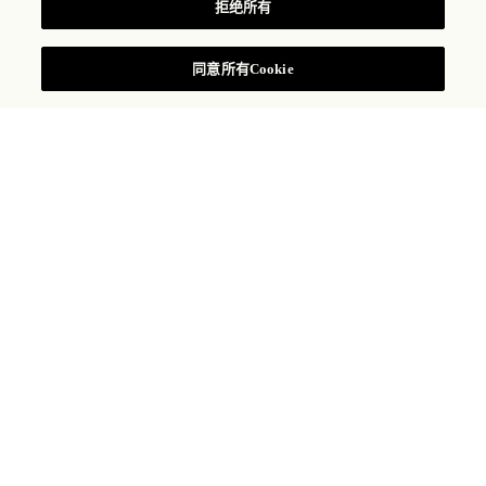
拒绝所有
查阅房价
同意所有Cookie
Vattanac Capital Tower, 66 Monivong Boulevard, Sangkat Wat
Phnom, Khan Daun Penh, Phnom Penh, Kingdom of Cambodia
+855 23 936 888
金边瑰丽酒店
金边瑰丽酒店位于柬埔寨首都的心脏地带，提供超级豪华的
体验。金边瑰丽酒店占据 188 米安达大厦的最高 14 层，以
高耸入云的震撼姿态俯瞰着繁华城市美景。安达大厦是金边
极具标志性特色的现代建筑，也是新柬埔寨的象征，从这里
可以饱览传说中的湄公河美景。