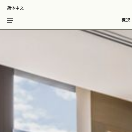
Skip
Select your Language
to
main
概况
content
Sense, A Rosewood Spa 水疗中心
Brasserie Louis 餐厅
崭亮
会