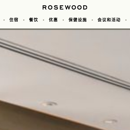
住宿
餐饮
优惠
保健设施
会议和活动
议
照片库
Cuts 餐厅
健身中心
客房
婚礼
瑰丽探索者
Iza 餐厅
关于我们
套房
酒店优惠
可容纳人数图表
泳池
Living Room 茶点屋
美术馆
目的地
特色套房
尊贵会员
缤纷体验
活动空间
常驻艺术品
服务
Butterfly Patisser
家庭客房
Bastien Gon
常驻艺术
团体