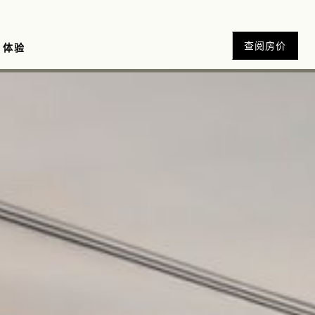
查阅房价
体验
ie 蛋糕店
zalez 手足护理工作室
品
优惠
Sora 酒吧
威士忌吧
养生礼遇