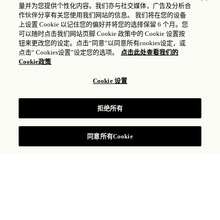
量并为您提供个性化内容。我们亦与社交媒体，广告及分析合
普吉瑰丽酒店
作伙伴分享有关您使用我们网站的信息。 我们将在您的设备
上设置 Cookie 以记住您的偏好并将您的选择保留 6 个月。您
可以随时点击我们网站页脚 Cookie 政策中的 Cookie 设置按
联系我们了解更多详情
钮来更改您的设定。点击“同意”以同意所有cookies设定，或
点击“ Cookies设置”设定您的选项。
点击此处查看我们的
Cookie政策
艺术与文化
Cookie 设置
联系我们
拒绝所有
同意所有Cookie
政策、条款及细则
探索类似活动