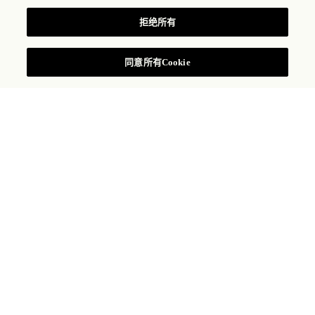
拒绝所有
提交咨询
同意所有Cookie
丽府宴会厅紧邻海滩，是举行会议和社交活动的理想室
内及室外场所。这里设有 Glass House、庭院和花园及
海滩草坪，拥有传统而典雅的海滨庄园风格。
世界级美食
个性化服务
定制布景
先进的科技
探索空间