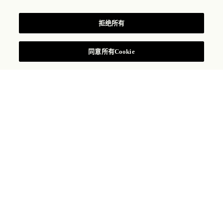
泳池
拒绝所有
同意所有Cookie
池边餐饮
在温暖的午后，手持饮品，在池边享用我们与 Seamus
Mullen 合作打造的轻食菜单菜品。Seamus Mullen 以他专注
于健康、以食材为本的理念和对加州菜品的精妙烹饪手法而
广受赞誉。Seamus 为门洛帕克瑰丽酒店带来了全新的烹饪风
格和令人耳目一新的餐饮体验。我们始终采用当季的新鲜食
材，确保宾客能够品尝到加州沿海地区令人久久难忘的风
味。
全新饮品菜单将提供清爽的“坏东西”(Bad Stuff) 龙舌兰鸡尾
酒，其中包括以“坏东西”龙舌兰酒和墨西哥胡椒调制的“火焰
之心”(Flaming Heart)，为您带来终极体验。品尝我们两款全