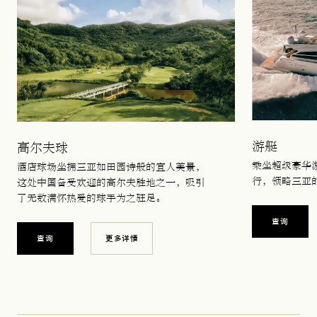
游艇
高尔夫球
乘坐超级豪华
酒店球场坐拥三亚如田园诗般的宜人美景，
行，领略三亚
这处中国备受欢迎的高尔夫胜地之一，吸引
了无数满怀热爱的球手为之驻足。
查询
查询
更多详情