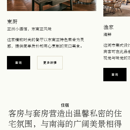
東厨
渔家
亚洲小酒馆，东南亚风味
海鲜
这家精致时尚的餐厅以东南亚特色菜肴为灵
这间市集式设
感，提供简单质朴却用心烹制的爽口美食。
宾客可在此品
视觉与味觉的
查询
更多详情
在新标签
查询
住宿
客房与套房营造出温馨私密的住
宅氛围，与南海的广阔美景相得