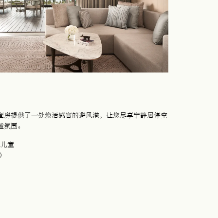
套房提供了一处焕活感官的避风港，让您尽享宁静居停空
谧氛围。
位儿童
尺）