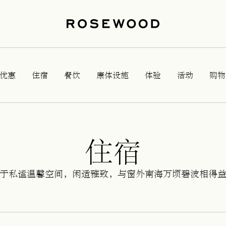
优惠
住宿
餐饮
康体设施
体验
活动
购物
住宿
于私谧温馨空间，闲适雅致，与窗外南海万顷碧波相得