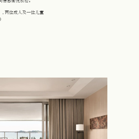
间倍感愉悦放松。
）
, 两位成人及一位儿童
尺）