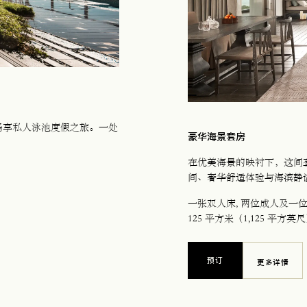
畅享私人泳池度假之旅。一处
豪华海景套房
在优美海景的映衬下，这间
间、奢华舒适体验与海滨静
一张双人床
, 两位成人及一
125 平方米（1,125 平方英
预订
更多详情