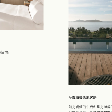
落活动。
至尊海景泳池客房
阳光明媚的午后和星光璀璨