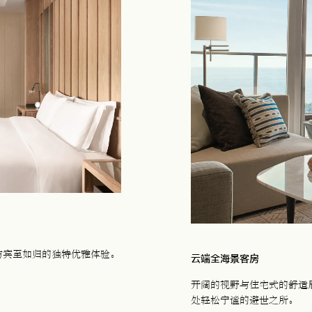
与宾至如归的独特优雅体验。
云端全海景客房
开阔的视野与住宅式的舒适
处轻松宁谧的避世之所。