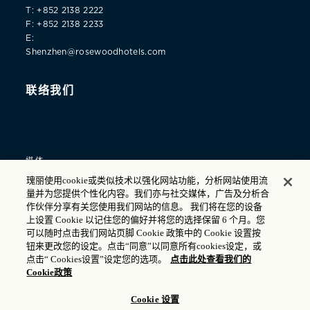
T: +852 2138 2222
F: +852 2138 2233
E:
Shenzhen@rosewoodhotels.com
联络我们
媒体
瑰丽使用cookie或类似技术以强化网站功能，分析网站使用流
礼品卡
量并为您提供个性化内容。我们亦与社交媒体，广告及分析合
作伙伴分享有关您使用我们网站的信息。 我们将在您的设备
职业发展
上设置 Cookie 以记住您的偏好并将您的选择保留 6 个月。您
可以随时点击我们网站页脚 Cookie 政策中的 Cookie 设置按
隐私政策
钮来更改您的设定。点击“同意”以同意所有cookies设定，或
点击“ Cookies设置”设定您的选项。
点击此处查看我们的
辅助使用政策
Cookie政策
Cookie 设置
© 2025 瑰丽酒店集团 |
沪ICP备17035714号
| 公安机关备