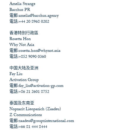
Amelia Strange
Bacchus PR
電郵:
amelia@bacchus.agency
電話:+44 20 8968 0202
香港特別行政區
Rosetta Hon
Why Not Asia
電郵:
rosetta.hon@whynot.asia
電話:+852 9090 0360
中国大陆及亚洲
Fay Liu
Activation Group
電郵:
fay_liu@activation-gp.com
電話:+86 21 2601 8752
泰国及东南亚
Nopnarit Lieopanich (Zaadeu)
Z Communications
電郵:
zaadeu@groupzinternational.com
電話:+66 81 444 8444