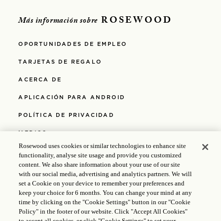
ROSEWOOD
Más información sobre
OPORTUNIDADES DE EMPLEO
TARJETAS DE REGALO
ACERCA DE
APLICACIÓN PARA ANDROID
POLÍTICA DE PRIVACIDAD
MEDIOS
Rosewood uses cookies or similar technologies to enhance site
APLICACIÓN PARA IOS
functionality, analyse site usage and provide you customized
content. We also share information about your use of our site
POLÍTICAS
with our social media, advertising and analytics partners. We will
set a Cookie on your device to remember your preferences and
ACCESIBILIDAD
keep your choice for 6 months. You can change your mind at any
time by clicking on the "Cookie Settings" button in our "Cookie
REVISTA
Policy" in the footer of our website. Click "Accept All Cookies"
to accept all cookies, or click "Cookie Settings" to set your