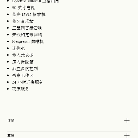
Lorenzo Villoresi 卫浴用品
50 英寸电视
蓝光 DVD 播放机
蓝牙音乐站
三星回音壁音响
无线和宽带网络
Nespresso 咖啡机
迷你吧
步入式衣橱
房内保险箱
独立温度控制
书桌工作区
24 小时送餐服务
夜床服务
详情
政策