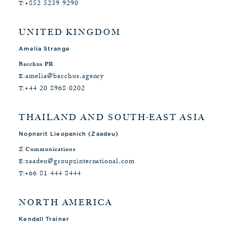
+852 5239 9290
T:
UNITED KINGDOM
Amelia Strange
Bacchus PR
amelia@bacchus.agency
E:
+44 20 8968 0202
T:
THAILAND AND SOUTH-EAST ASIA
Nopnarit Lieopanich (Zaadeu)
Z Communications
zaadeu@groupzinternational.com
E:
+66 81 444 8444
T:
NORTH AMERICA
Kendall Trainer