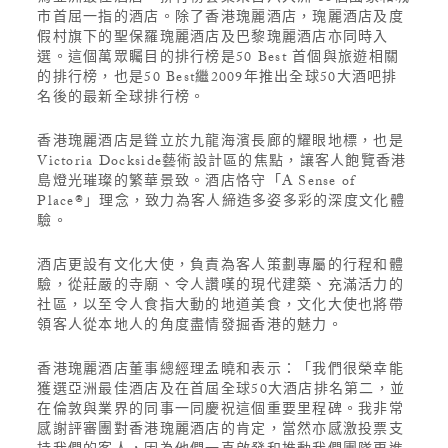
市首屈一指的酒店。除了香港瑰麗酒店，瑰麗酒店及度
假村旗下的聖保羅瑰麗酒店及巴黎瑰麗酒店亦同時入
選。這個萬眾矚目的排行榜是50 Best 首個與旅遊相關
的排行榜，也是50 Best繼2009年推出全球50大酒吧排
名後的最新全球排行榜。
香港瑰麗酒店是聳立於九龍海濱長廊的耀眼地標，也是
Victoria Dockside藝術設計區的焦點，讓客人飽覽香港
島燈光璀璨的繁華景致。酒店恪守「A Sense of
Place®」理念，致力為客人締造多姿多彩的深度文化體
驗。
酒店更設有文化大使，負責為客人策劃專屬的行程和體
驗，從莊嚴的寺廟、令人讚嘆的現代建築、充滿活力的
社區，以至令人食指大動的地道美食，文化大使也將帶
領客人從本地人的角度盡情發掘香港的魅力。
香港瑰麗酒店董事總經理孟曉和表示：「我們很榮幸能
獲選亞洲最佳酒店及在首屆全球50大酒店排名第二，並
在倫敦與業界的同事一同慶祝這個重要里程碑。我非常
感謝評審團對香港瑰麗酒店的肯定，當然亦感激投票支