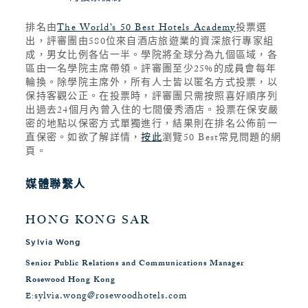
排名由
The World’s 50 Best Hotels Academy
投票選
出，評審團由580位來自酒店旅遊業的資深旅行專家組
成，男女比例各佔一半。學院將全球分為九個區域，各
區由一名學院主席帶領。評審團至少25%的成員會每年
輪換。除學院主席外，所有人士皆以匿名方式投票，以
保持客觀公正。在投票時，評審團只需按照喜好順序列
出過去24個月內曾入住的七間優秀酒店。投票在保安嚴
密的地點以保密方式單獨進行，結果則在排名公佈前一
直保密。如欲了解詳情，
按此
瀏覽50 Best常見問題的網
頁。
媒體聯繫人
HONG KONG SAR
Sylvia Wong
Senior Public Relations and Communications Manager
Rosewood Hong Kong
sylvia.wong@rosewoodhotels.com
E: