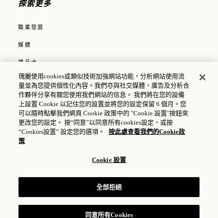
探索更多
職業發展
媒體
禮品卡
瑰麗使用cookies或類似技術加強網站功能，分析網站使用流
COOKIE 政策
量並為您提供個性化內容。我們亦與社交媒體，廣告及分析合
作夥伴分享有關您使用我們網站的信息。 我們將在您的設備
酒店政策
上設置 Cookie 以記住您的設置並將您的設定保留 6 個月。您
可以隨時點擊我們網頁 Cookie 政策中的 "Cookie 設置"按鈕來
私隱政策
更改您的設定。 按“同意”以同意所有cookies設定，或按
“Cookies設置” 設定您的選項。
按此處查看我們的Cookie政
輔助使用政策
策
Cookie 設置
© 2025 瑰麗酒店集團 |
滬ICP備17035714號
| 公安機關備
案號: 31010102004896
全部拒絕
同意所有Cookies