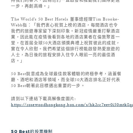
持我們的客人，因為他們一直啟發和推動我們團隊更進
一步，再創高峰。」
The World’s 50 Best Hotels 董事總經理Tim Brooke-
Webb指：「我們衷心祝賀上榜的酒店，每間酒店也令
我們的旅遊專家留下深刻印象。新冠疫情嚴重打擊酒店
業，因此能在疫情後看到各地的酒店業者在倫敦聚首一
堂，在首屆全球50大酒店頒獎典禮上祝賀彼此的成就，
實在令人欣慰。我們希望這個排行榜能啟發熱愛旅遊的
人士，為日後的旅程安排入住令人眼前一亮的最佳酒
店。」
50 Best銳意成為全球最佳款客體驗的終極參考，涵蓋餐
廳、酒吧和酒店等領域，而全球50大酒店排名正好代表
50 Best朝著此目標邁出重要的一步。
請到以下連結下載高解像度圖片:
https://rosewoodhongkong.box.com/s/hk2rc7eev0i50mtk8q
50 Best的投票機制