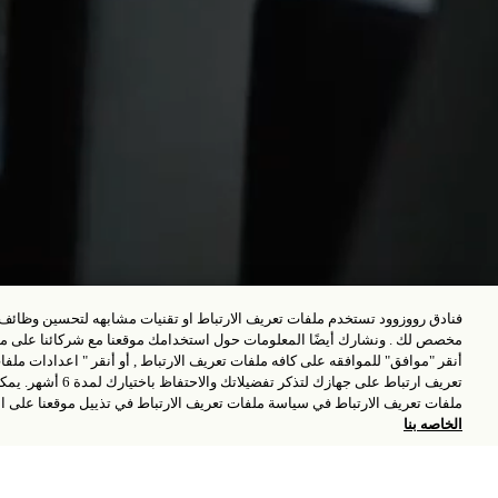
تسجيل الوصول - تسجيل المغادرة
فنادق رووزوود تستخدم ملفات تعريف الارتباط او تقنيات مشابهه لتحسين وظائف ا
مخصص لك . ونشارك أيضًا المعلومات حول استخدامك موقعنا مع شركائنا على مست
أنقر "موافق" للموافقه على كافه ملفات تعريف الارتباط , أو أنقر " اعدادات ملف
تعريف ارتباط على جهاز
ملفات تعريف الارتباط في سياسة ملفات تعريف الارتباط في تذييل موقعنا على ا
الخاصه بنا