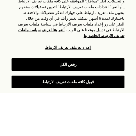
والتحليلات. أنقر "موافق" للموافقه على كافه ملفات تعريف الارتباط
, أو أنقر " اعدادات ملفات تعريف الارتباط" لتعيين تفضيلاتك سنقوم
بتعيين ملف تعريف ارتباط على جهازك لتذكر تفضيلاتك والاحتفاظ
باختيارك لمدة 6 أشهر. يمكنك تغيير رأيك في أي وقت من خلال
النقر على زر إعداد ملفات تعريف الارتباط في سياسة ملفات تعريف
الارتباط في تذييل موقعنا على الويب.
أنقر هنا لعرض سياسه ملفات
تعريف الارتباط الخاصه بنا
إعدادات ملف تعريف الارتباط
قائمة العلاجات
رفض الكل
قبول كافه ملفات تعريف الارتباط
عروض خاصة
سينس مساج
رحلات سينس
طقوس العناية بالبشرة في سينس
عروض الموسم
90 minutes / AED 890