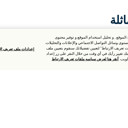
ثلة
لموقع , و تحليل استخدام الموقع و توفير محتوى
وى وسائل التواصل الاجتماعي والإعلانات والتحليلات.
ات تعريف الارتباط" لتعيين تفضيلاتك سنقوم بتعيين ملف
إعدادات ملف تعريف الا
ك لتذكر تفضيلاتك والاحتفاظ باختيارك لمدة 6 أشهر. يمكنك تغيير رأيك في أي وقت من خلال النقر على زر إعداد
لويب.
أنقر هنا لعرض سياسه ملفات تعريف الارتباط