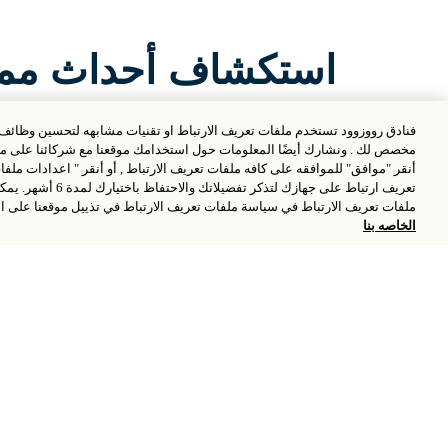
استكشاف أحداث مما
فنادق رووزوود تستخدم ملفات تعريف الارتباط او تقنيات مشابهه لتحسين وظائف ا
مخصص لك . ونشارك أيضًا المعلومات حول استخدامك موقعنا مع شركائنا على مست
أنقر "موافق" للموافقه على كافه ملفات تعريف الارتباط , أو أنقر " اعدادات ملف
تعريف ارتباط على جهاز
ملفات تعريف الارتباط في سياسة ملفات تعريف الارتباط في تذييل موقعنا على ا
الخاصه بنا