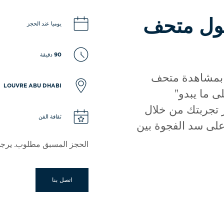
حول متحف
يوميا عند الحجز
90 دقيقة
 بمشاهدة متحف
LOUVRE ABU DHABI
ى ما يبدو"
 تجربتك من خلال
ثقافة الفن
على سد الفجوة بين
الحجز المسبق مطلوب. يرجى 
اتصل بنا