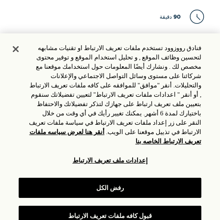
90 دقيقة
دراجونز توث
فنادق رووزوود تستخدم ملفات تعريف الارتباط او تقنيات مشابهه
لتحسين وظائف الموقع , و تحليل استخدام الموقع و توفير محتوى
مخصص لك . ونشارك أيضًا المعلومات حول استخدامك موقعنا مع
طعام و شراب
شركائنا على مستوى وسائل التواصل الاجتماعي والإعلانات
والتحليلات. أنقر "موافق" للموافقه على كافه ملفات تعريف الارتباط
الحجز المسبق مطلوب. يرجى الاتصال بنا للحصول على مزيد من
, أو أنقر " اعدادات ملفات تعريف الارتباط" لتعيين تفضيلاتك سنقوم
المعلومات.
بتعيين ملف تعريف ارتباط على جهازك لتذكر تفضيلاتك والاحتفاظ
باختيارك لمدة 6 أشهر. يمكنك تغيير رأيك في أي وقت من خلال
النقر على زر إعداد ملفات تعريف الارتباط في سياسة ملفات تعريف
الارتباط في تذييل موقعنا على الويب.
أنقر هنا لعرض سياسه ملفات
اتصل بنا
تعريف الارتباط الخاصه بنا
إعدادات ملف تعريف الارتباط
استكشاف أحداث مماثلة
رفض الكل
قبول كافه ملفات تعريف الارتباط