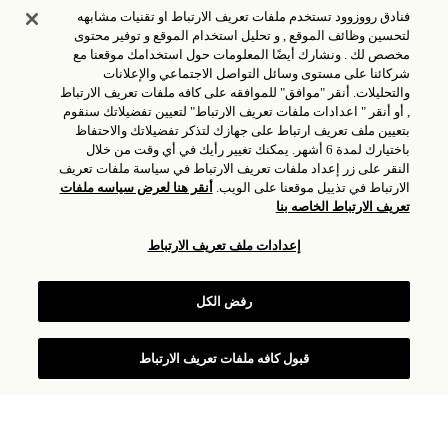
فنادق رووزوود تستخدم ملفات تعريف الارتباط او تقنيات مشابهه
لتحسين وظائف الموقع , و تحليل استخدام الموقع و توفير محتوى
مشتملات العرض
مخصص لك . ونشارك أيضًا المعلومات حول استخدامك موقعنا مع
شركائنا على مستوى وسائل التواصل الاجتماعي والإعلانات
إقامة فاخرة من اختيارك لفئة الغرفة
والتحليلات. أنقر "موافق" للموافقه على كافه ملفات تعريف الارتباط
, أو أنقر " اعدادات ملفات تعريف الارتباط" لتعيين تفضيلاتك سنقوم
إفطار مجاني
بتعيين ملف تعريف ارتباط على جهازك لتذكر تفضيلاتك والاحتفاظ
باختيارك لمدة 6 أشهر. يمكنك تغيير رأيك في أي وقت من خلال
دخول مجاني إلى نادي شاطئ السعديات
النقر على زر إعداد ملفات تعريف الارتباط في سياسة ملفات تعريف
الارتباط في تذييل موقعنا على الويب.
أنقر هنا لعرض سياسه ملفات
خصم 20٪ على المأكولات والمشروبات في مطاعم روزوود
تعريف الارتباط الخاصه بنا
أبو ظبي
إعدادات ملف تعريف الارتباط
خصم 20٪ في سنس سبا، روزوود
رفض الكل
الشروط والأحكام
قبول كافه ملفات تعريف الارتباط
اكتشف عروض أخرى